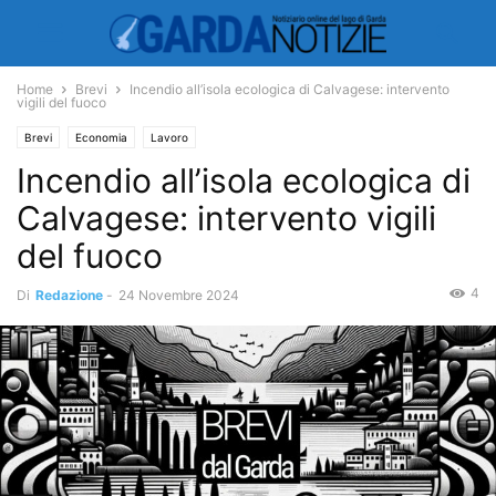
Home
Brevi
Incendio all’isola ecologica di Calvagese: intervento
vigili del fuoco
Brevi
Economia
Lavoro
Incendio all’isola ecologica di
Calvagese: intervento vigili
del fuoco
4
Di
Redazione
-
24 Novembre 2024