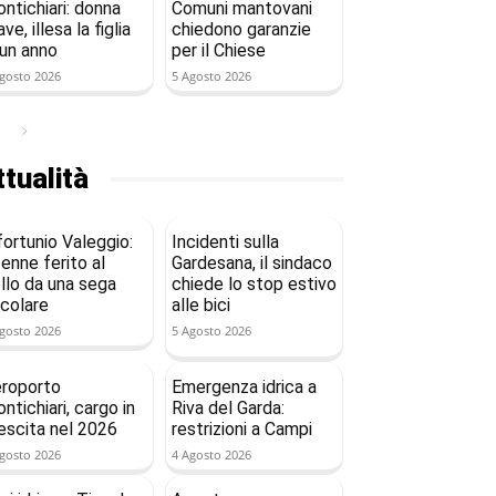
ntichiari: donna
Comuni mantovani
ave, illesa la figlia
chiedono garanzie
 un anno
per il Chiese
gosto 2026
5 Agosto 2026
tualità
fortunio Valeggio:
Incidenti sulla
enne ferito al
Gardesana, il sindaco
llo da una sega
chiede lo stop estivo
rcolare
alle bici
gosto 2026
5 Agosto 2026
roporto
Emergenza idrica a
ntichiari, cargo in
Riva del Garda:
escita nel 2026
restrizioni a Campi
gosto 2026
4 Agosto 2026