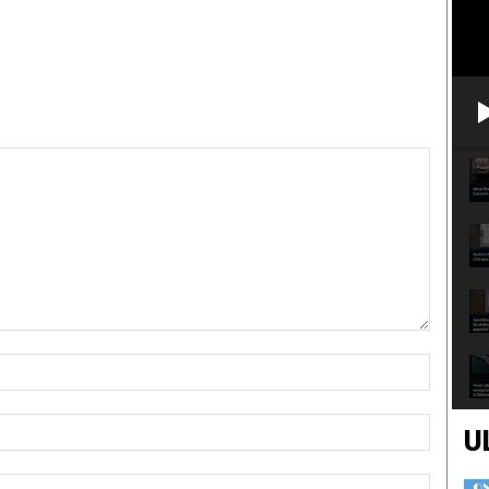
Nome:*
Email:*
U
Sito