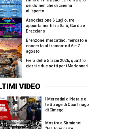
Films on the Beach, a Punta Grò
#Shorts
in
quattro
sei domeniche di cinema
giorni
all’aperto
tutti
i
Associazione 6 Luglio, tre
5.000
appuntamenti tra Salò, Garda e
pettorali
Bracciano
#Shorts
Brenzone, mercatino, mercato e
concerto al tramonto il 6 e 7
agosto
Fiera delle Grazie 2026, quattro
giorni e due notti per i Madonnari
LTIMI VIDEO
I Mercatini di Natale e
le Strege di Quartinago
di Cimego
Mostra a Sirmione:
“FIT Every size