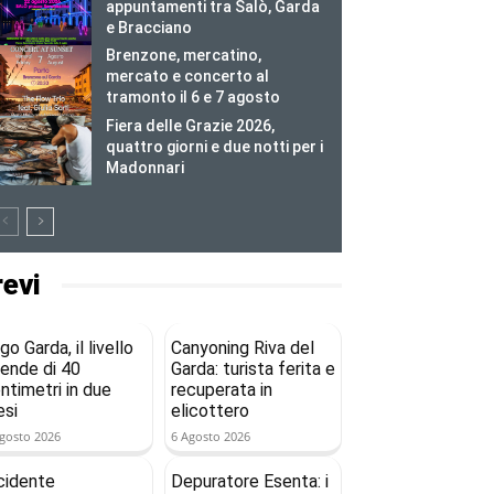
appuntamenti tra Salò, Garda
e Bracciano
Brenzone, mercatino,
mercato e concerto al
tramonto il 6 e 7 agosto
Fiera delle Grazie 2026,
quattro giorni e due notti per i
Madonnari
revi
go Garda, il livello
Canyoning Riva del
ende di 40
Garda: turista ferita e
ntimetri in due
recuperata in
si
elicottero
gosto 2026
6 Agosto 2026
cidente
Depuratore Esenta: i