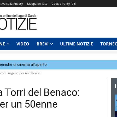
tiva sulla Privacy
Mappa del Sito
Cookie Policy (UE)
NE
VIDEO
BREVI
ULTIME NOTIZIE
TORNEO
eniche di cinema all’aperto
occorsi urgenti per un 50enne
a Torri del Benaco:
per un 50enne