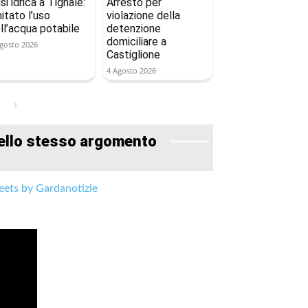
isi idrica a Tignale:
Arresto per
mitato l’uso
violazione della
ll’acqua potabile
detenzione
domiciliare a
gosto 2026
Castiglione
4 Agosto 2026
ello stesso argomento
ets by Gardanotizie