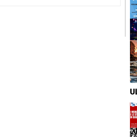
Web:
U