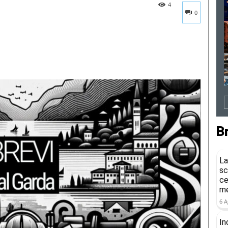
4
0
B
La
sc
ce
me
6 A
In