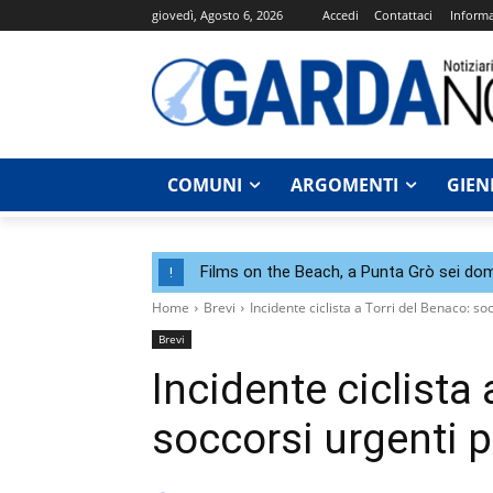
giovedì, Agosto 6, 2026
Accedi
Contattaci
Informa
COMUNI
ARGOMENTI
GIEN
Films on the Beach, a Punta Grò sei dom
!
Home
Brevi
Incidente ciclista a Torri del Benaco: s
Brevi
Incidente ciclista 
soccorsi urgenti 