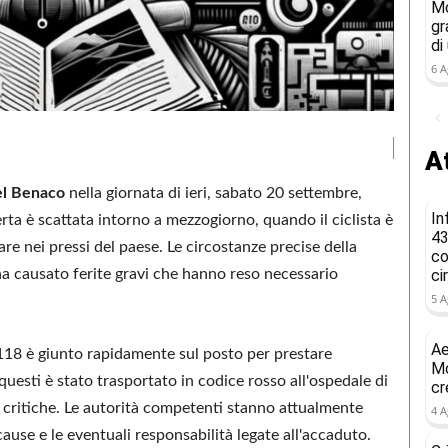
Mo
gr
di
6 A
At
el Benaco
nella giornata di ieri, sabato 20 settembre,
In
rta è scattata intorno a mezzogiorno, quando il ciclista è
43
e nei pressi del paese. Le circostanze precise della
co
a causato ferite gravi che hanno reso necessario
ci
5 A
Ae
 118 è giunto rapidamente sul posto per prestare
Mo
 questi è stato trasportato in codice rosso all'ospedale di
cr
i critiche. Le autorità competenti stanno attualmente
4 A
ause e le eventuali responsabilità legate all'accaduto.