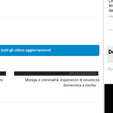
Cr
li
de
4 A
Condividere
 tutti gli ultimi aggiornamenti
D
Twe
Articolo successivo
vo
Moniga e criminalità: esperienze di sicurezza
domestica a rischio