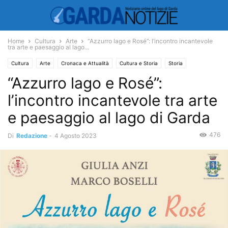
Home
Cultura
Arte
“Azzurro lago e Rosé”: l’incontro incantevole
tra arte e paesaggio al lago...
Cultura
Arte
Cronaca e Attualità
Cultura e Storia
Storia
“Azzurro lago e Rosé”:
Ambiente e Territorio
Territorio
Economia e Turismo
Turismo
l’incontro incantevole tra arte
e paesaggio al lago di Garda
476
Di
Redazione
-
4 Agosto 2023