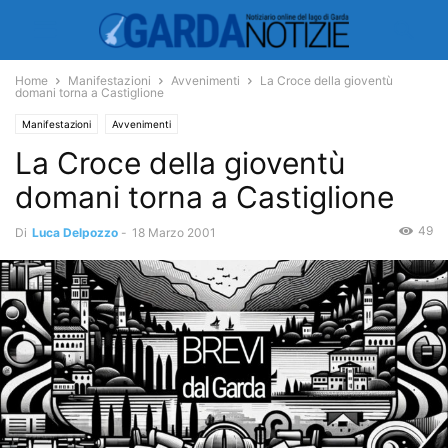
Home
Manifestazioni
Avvenimenti
La Croce della gioventù
domani torna a Castiglione
Manifestazioni
Avvenimenti
La Croce della gioventù
domani torna a Castiglione
49
Di
Luca Delpozzo
-
18 Marzo 2001