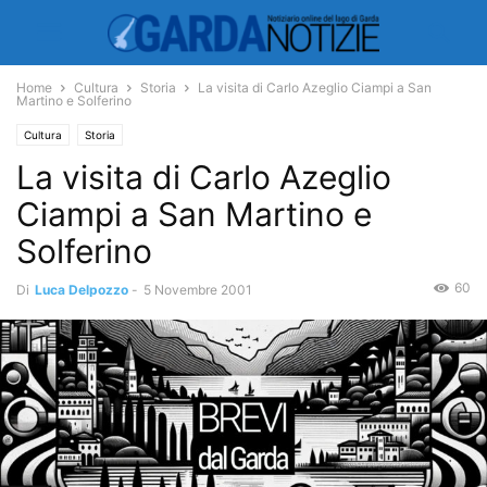
Home
Cultura
Storia
La visita di Carlo Azeglio Ciampi a San
Martino e Solferino
Cultura
Storia
La visita di Carlo Azeglio
Ciampi a San Martino e
Solferino
60
Di
Luca Delpozzo
-
5 Novembre 2001