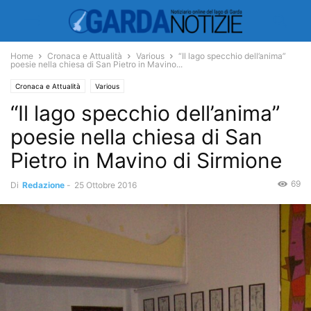
Home
Cronaca e Attualità
Various
“Il lago specchio dell’anima”
poesie nella chiesa di San Pietro in Mavino...
Cronaca e Attualità
Various
“Il lago specchio dell’anima”
poesie nella chiesa di San
Pietro in Mavino di Sirmione
69
Di
Redazione
-
25 Ottobre 2016