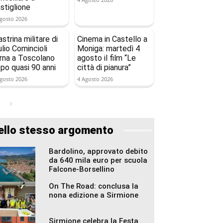
stiglione
gosto 2026
astrina militare di
Cinema in Castello a
ulio Comincioli
Moniga: martedì 4
rna a Toscolano
agosto il film “Le
po quasi 90 anni
città di pianura”
gosto 2026
4 Agosto 2026
ello stesso argomento
Bardolino, approvato debito
da 640 mila euro per scuola
Falcone-Borsellino
On The Road: conclusa la
nona edizione a Sirmione
Sirmione celebra la Festa