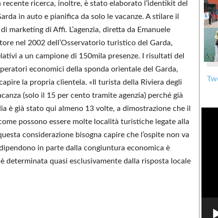
ecente ricerca, inoltre, è stato elaborato l’identikit del
Garda in auto e pianifica da solo le vacanze. A stilare il
di marketing di Affi. L’agenzia, diretta da Emanuele
tore nel 2002 dell’Osservatorio turistico del Garda,
lativi a un campione di 150mila presenze. I risultati del
 operatori economici della sponda orientale del Garda,
Twe
apire la propria clientela. «Il turista della Riviera degli
anza (solo il 15 per cento tramite agenzia) perché già
dia è già stato qui almeno 13 volte, a dimostrazione che il
me possono essere molte località turistiche legate alla
 questa considerazione bisogna capire che l’ospite non va
vi dipendono in parte dalla congiuntura economica è
re è determinata quasi esclusivamente dalla risposta locale