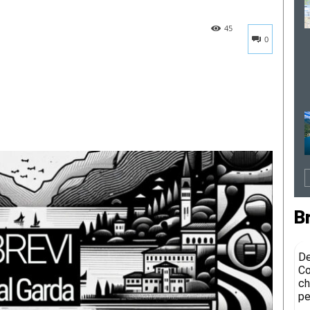
45
0
B
De
Co
ch
pe