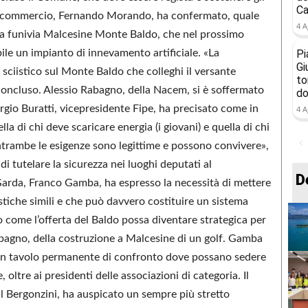
Ca
 Confcommercio, Fernando Morando, ha confermato, quale
4 A
la funivia Malcesine Monte Baldo, che nel prossimo
le un impianto di innevamento artificiale. «La
Pi
Gi
 sciistico sul Monte Baldo che colleghi il versante
to
concluso. Alessio Rabagno, della Nacem, si è soffermato
do
orgio Buratti, vicepresidente Fipe, ha precisato come in
4 A
a di chi deve scaricare energia (i giovani) e quella di chi
Entrambe le esigenze sono legittime e possono convivere»,
di tutelare la sicurezza nei luoghi deputati al
D
 Garda, Franco Gamba, ha espresso la necessità di mettere
ristiche simili e che può davvero costituire un sistema
 come l’offerta del Baldo possa diventare strategica per
abagno, della costruzione a Malcesine di un golf. Gamba
un tavolo permanente di confronto dove possano sedere
 oltre ai presidenti delle associazioni di categoria. Il
mil Bergonzini, ha auspicato un sempre più stretto