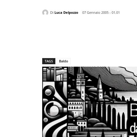
Di
Luca Delpozzo
07 Gennaio 2005 - 01.01
TAGS
Baldo