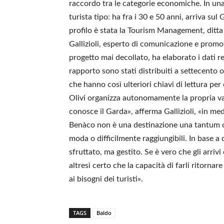
raccordo tra le categorie economiche. In una r
turista tipo: ha fra i 30 e 50 anni, arriva sul 
profilo è stata la Tourism Management, ditta 
Gallizioli, esperto di comunicazione e promo
progetto mai decollato, ha elaborato i dati re
rapporto sono stati distribuiti a settecento
che hanno così ulteriori chiavi di lettura per c
Olivi organizza autonomamente la propria vac
conosce il Garda», afferma Gallizioli, «in me
Benàco non è una destinazione una tantum co
moda o difficilmente raggiungibili. In base a
sfruttato, ma gestito. Se è vero che gli arri
altresì certo che la capacità di farli ritorna
ai bisogni dei turisti».
TAGS
Baldo