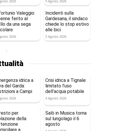
gosto 2026
5 Agosto 2026
fortunio Valeggio:
Incidenti sulla
enne ferito al
Gardesana, il sindaco
llo da una sega
chiede lo stop estivo
rcolare
alle bici
gosto 2026
5 Agosto 2026
tualità
ergenza idrica a
Crisi idrica a Tignale:
va del Garda:
limitato l’uso
strizioni a Campi
dell’acqua potabile
gosto 2026
4 Agosto 2026
resto per
Salò in Musica torna
olazione della
sul lungolago il 6
tenzione
agosto
miciliare a
4 Agosto 2026