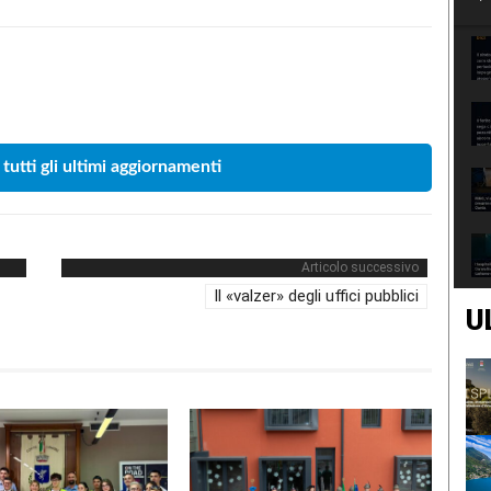
Condividere
 tutti gli ultimi aggiornamenti
Articolo successivo
Il «valzer» degli uffici pubblici
U