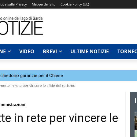
tiva sulla Privacy
Mappa del Sito
Cookie Policy (UE)
NE
VIDEO
BREVI
ULTIME NOTIZIE
TORNEO
chiedono garanzie per il Chiese
 mette in rete per vincere le sfide del turismo
mministrazioni
te in rete per vincere le