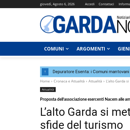
giovedì, Agosto 6, 2026
Accedi
Contattaci
Informa
COMUNI
ARGOMENTI
GIEN
Depuratore Esenta: i Comuni mantovani 
!
Home
Cronaca e Attualità
Attualità
L’alto Garda si
Attualità
Proposta dell’associazione esercenti Nacem alle a
L’alto Garda si met
sfide del turismo