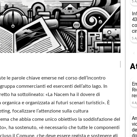
5 A
In
43
co
ci
5 A
At
ste le parole chiave emerse nel corso dell’incontro
Em
ruppa commercianti ed esercenti dell’alto lago. In
Ri
pretto ha sottolineato: «La Nacem ha il dovere di
re
organica e organizzata ai futuri scenari turistici». È
4 A
ng, focalizzare l’attenzione sulla cultura
Ar
istema che abbia come unico obiettivo la soddisfazione del
vi
esto», ha sostenuto, «è necessario che tutte le componenti
de
do
incluso il Comune, che deve essere regista e sostenere gli