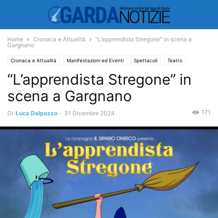
Home
Cronaca e Attualità
“L’apprendista Stregone” in scena a
Gargnano
Cronaca e Attualità
Manifestazioni ed Eventi
Spettacoli
Teatro
“L’apprendista Stregone” in
scena a Gargnano
171
Di
Luca Delpozzo
-
31 Dicembre 2024