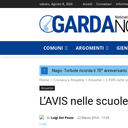
sabato, Agosto 8, 2026
Accedi
Contattaci
Informat
COMUNI
ARGOMENTI
GIE
Nago-Torbole ricorda il 70° anniversario 
!
Home
Cronaca e Attualità
Attualità
L'AVIS nelle s
Attualità
L’AVIS nelle scuole
Di
Luigi Del Pozzo
22 Marzo 2014 - 17.03