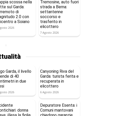
ppia scossa nella
Tremosine, auto fuori
tte sul Garda:
strada a Berna:
rremoto di
settantenne
gnitudo 2.0 con
soccorso e
icentro a Soiano
trasferito in
elicottero
gosto 2026
7 Agosto 2026
tualità
go Garda, il livello
Canyoning Riva del
ende di 40
Garda: turista ferita e
ntimetri in due
recuperata in
si
elicottero
gosto 2026
6 Agosto 2026
cidente
Depuratore Esenta: i
ntichiari: donna
Comuni mantovani
ave, illesa la figlia
chiedono garanzie