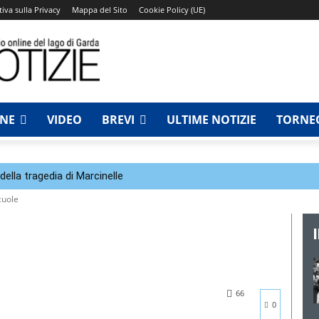
iva sulla Privacy
Mappa del Sito
Cookie Policy (UE)
NNE
VIDEO
BREVI
ULTIME NOTIZIE
TORNEO
della tragedia di Marcinelle
cuole
66
0