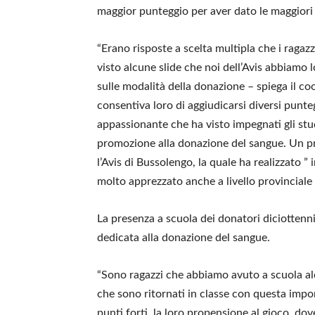
maggior punteggio per aver dato le maggiori r
“Erano risposte a scelta multipla che i ragaz
visto alcune slide che noi dell’Avis abbiamo 
sulle modalità della donazione – spiega il c
consentiva loro di aggiudicarsi diversi puntegg
appassionante che ha visto impegnati gli stud
promozione alla donazione del sangue. Un p
l’Avis di Bussolengo, la quale ha realizzato ”
molto apprezzato anche a livello provinciale 
La presenza a scuola dei donatori diciottenni
dedicata alla donazione del sangue.
“Sono ragazzi che abbiamo avuto a scuola alc
che sono ritornati in classe con questa impo
punti forti, la loro propensione al gioco, dov