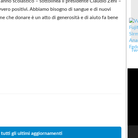
anno scolastico – sottolinea il presidente Claudio Zeni –
avvero positivi. Abbiamo bisogno di sangue e di nuovi
e che donare è un atto di generosità e di aiuto fa bene
Twe
Condividere
 tutti gli ultimi aggiornamenti