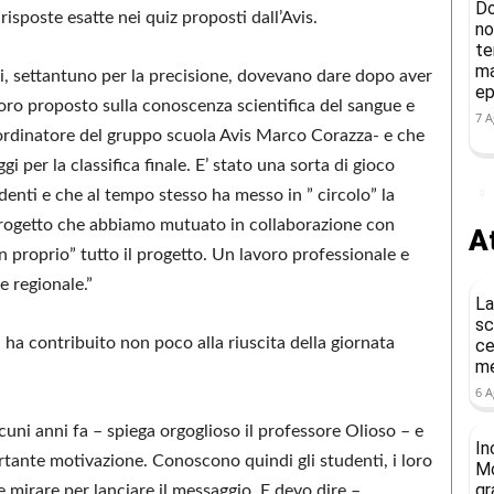
Do
isposte esatte nei quiz proposti dall’Avis.
no
te
ma
zi, settantuno per la precisione, dovevano dare dopo aver
ep
loro proposto sulla conoscenza scientifica del sangue e
7 A
oordinatore del gruppo scuola Avis Marco Corazza- e che
i per la classifica finale. E’ stato una sorta di gioco
enti e che al tempo stesso ha messo in ” circolo” la
rogetto che abbiamo mutuato in collaborazione con
At
 in proprio” tutto il progetto. Un lavoro professionale e
e regionale.”
La
sc
 ha contribuito non poco alla riuscita della giornata
ce
me
6 A
uni anni fa – spiega orgoglioso il professore Olioso – e
In
rtante motivazione. Conoscono quindi gli studenti, i loro
Mo
gr
e mirare per lanciare il messaggio. E devo dire –