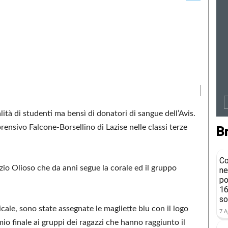
ità di studenti ma bensì di donatori di sangue dell’Avis.
prensivo Falcone-Borsellino di Lazise nelle classi terze
B
Co
izio Olioso che da anni segue la corale ed il gruppo
ne
po
16
so
cale, sono state assegnate le magliette blu con il logo
7 A
io finale ai gruppi dei ragazzi che hanno raggiunto il