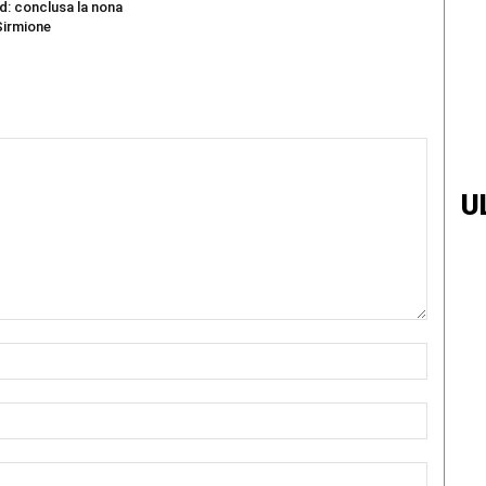
d: conclusa la nona
Sirmione
U
Nome:*
Email:*
Sito