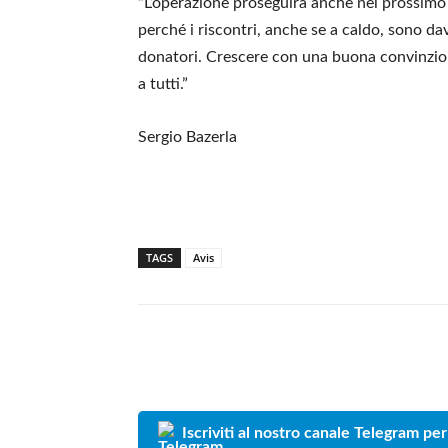
“L’operazione proseguirà anche nel prossimo 
perché i riscontri, anche se a caldo, sono d
donatori. Crescere con una buona convinzion
a tutti.”
Sergio Bazerla
TAGS
Avis
Iscriviti al nostro canale Telegram per