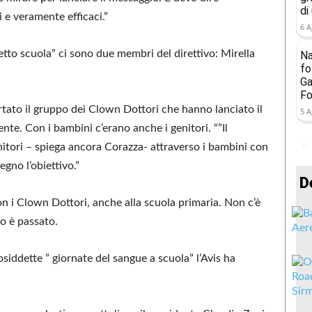
di
 e veramente efficaci.”
6 A
to scuola” ci sono due membri del direttivo: Mirella
Na
fo
Ga
Fo
ortato il gruppo dei Clown Dottori che hanno lanciato il
5 A
te. Con i bambini c’erano anche i genitori. “”Il
itori – spiega ancora Corazza- attraverso i bambini con
egno l’obiettivo.”
D
n i Clown Dottori, anche alla scuola primaria. Non c’è
io è passato.
osiddette ” giornate del sangue a scuola” l’Avis ha