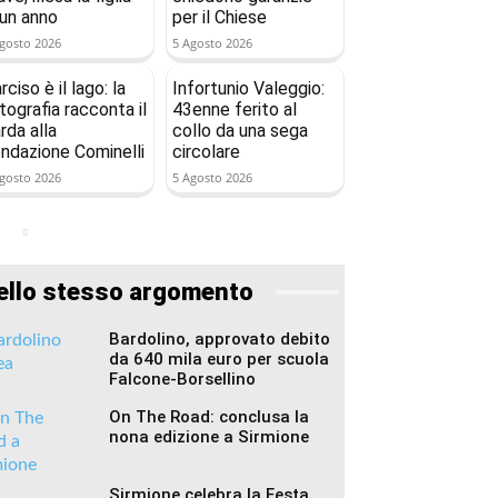
 un anno
per il Chiese
gosto 2026
5 Agosto 2026
rciso è il lago: la
Infortunio Valeggio:
tografia racconta il
43enne ferito al
rda alla
collo da una sega
ndazione Cominelli
circolare
gosto 2026
5 Agosto 2026
ello stesso argomento
Bardolino, approvato debito
da 640 mila euro per scuola
Falcone-Borsellino
On The Road: conclusa la
nona edizione a Sirmione
Sirmione celebra la Festa