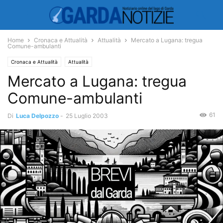
Home
Cronaca e Attualità
Attualità
Mercato a Lugana: tregua
Comune-ambulanti
Cronaca e Attualità
Attualità
Mercato a Lugana: tregua
Comune-ambulanti
61
Di
Luca Delpozzo
-
25 Luglio 2003