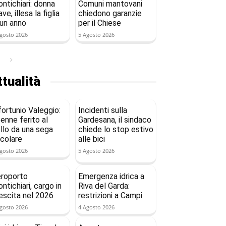
ntichiari: donna
Comuni mantovani
ave, illesa la figlia
chiedono garanzie
 un anno
per il Chiese
gosto 2026
5 Agosto 2026
tualità
fortunio Valeggio:
Incidenti sulla
enne ferito al
Gardesana, il sindaco
llo da una sega
chiede lo stop estivo
rcolare
alle bici
gosto 2026
5 Agosto 2026
roporto
Emergenza idrica a
ntichiari, cargo in
Riva del Garda:
escita nel 2026
restrizioni a Campi
gosto 2026
4 Agosto 2026