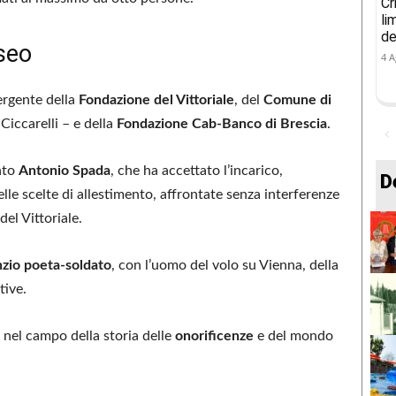
Cr
li
de
seo
4 A
ergente della
Fondazione del Vittoriale
, del
Comune di
Ciccarelli – e della
Fondazione Cab-Banco di Brescia
.
nto
Antonio Spada
, che ha accettato l’incarico,
D
lle scelte di allestimento, affrontate senza interferenze
del Vittoriale.
zio poeta-soldato
, con l’uomo del volo su Vienna, della
tive.
 nel campo della storia delle
onorificenze
e del mondo