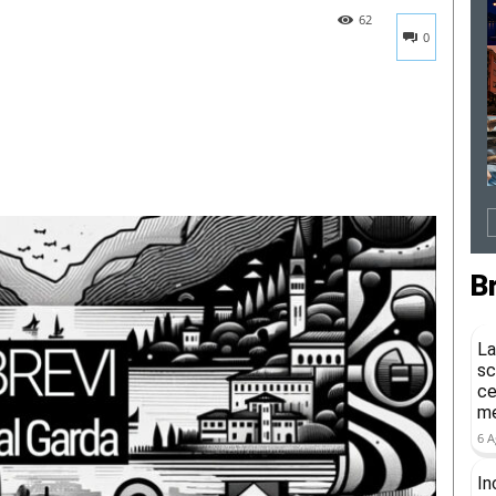
62
0
B
La
sc
ce
me
6 A
In