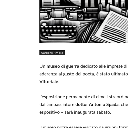
Gardone Riviera
Un
museo di guerra
dedicato alle imprese d
aderenza al gusto del poeta, è stato ultimato
Vittoriale
.
L’esposizione permanente di cimeli straordin
dall’ambasciatore
dottor Antonio Spada
, ch
espositivo – sarà inaugurata sabato.
Il museo potrà essere visitato da gruppi for