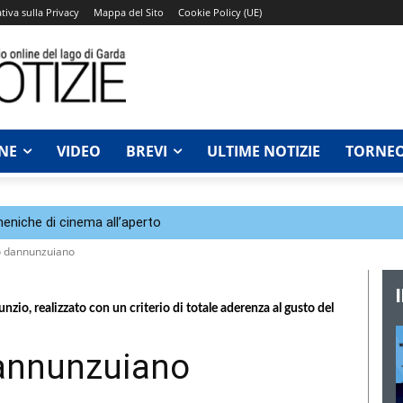
tiva sulla Privacy
Mappa del Sito
Cookie Policy (UE)
NE
VIDEO
BREVI
ULTIME NOTIZIE
TORNEO
eniche di cinema all’aperto
o dannunzuiano
zio, realizzato con un criterio di totale aderenza al gusto del
annunzuiano