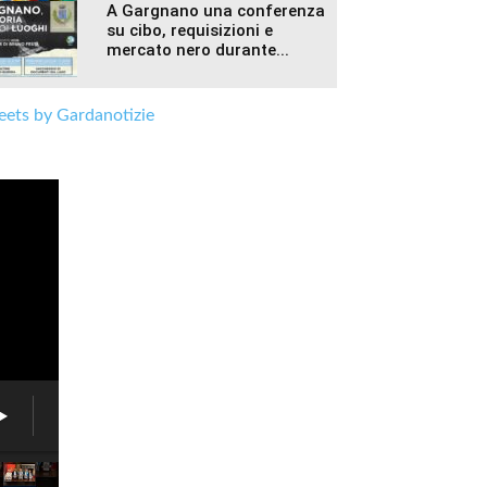
A Gargnano una conferenza
su cibo, requisizioni e
mercato nero durante...
ets by Gardanotizie
West
Star