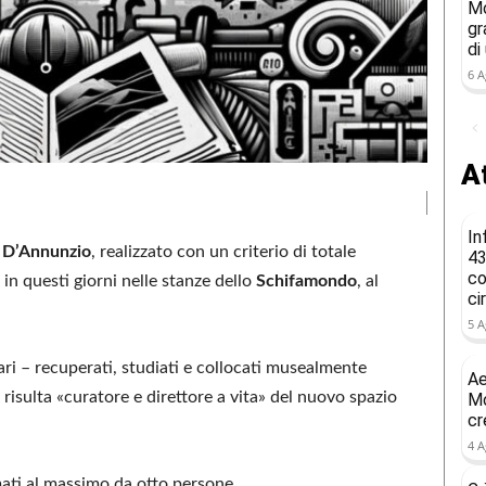
Mo
gr
di
6 A
At
In
i
D’Annunzio
, realizzato con un criterio di totale
43
co
 in questi giorni nelle stanze dello
Schifamondo
, al
ci
5 A
ari – recuperati, studiati e collocati musealmente
Ae
e risulta «curatore e direttore a vita» del nuovo spazio
Mo
cr
4 A
mati al massimo da otto persone.