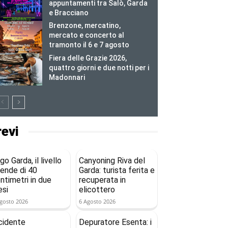
appuntamenti tra Salò, Garda
e Bracciano
Brenzone, mercatino,
mercato e concerto al
tramonto il 6 e 7 agosto
Fiera delle Grazie 2026,
quattro giorni e due notti per i
Madonnari
revi
go Garda, il livello
Canyoning Riva del
ende di 40
Garda: turista ferita e
ntimetri in due
recuperata in
si
elicottero
gosto 2026
6 Agosto 2026
cidente
Depuratore Esenta: i