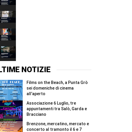
&
00:37
Stone,
l’arte
Salò
inaugura
invita
la
a
00:37
nuova
limitare
vita
i
Aperitivo
del
consumi
d’Estate
bunker
d’acqua
torna
00:37
di
agli
a
Affi
usi
Bardolino:
Peak
#Shorts
essenziali
musica,
Lake
#Shorts
spettacoli
Garda
00:37
e
42
sapori
2027
LTIME NOTIZIE
a
sold
Villa
out:
Carrar...
assegnati
Films on the Beach, a Punta Grò
#Shorts
in
quattro
sei domeniche di cinema
giorni
all’aperto
tutti
i
Associazione 6 Luglio, tre
5.000
appuntamenti tra Salò, Garda e
pettorali
Bracciano
#Shorts
Brenzone, mercatino, mercato e
concerto al tramonto il 6 e 7