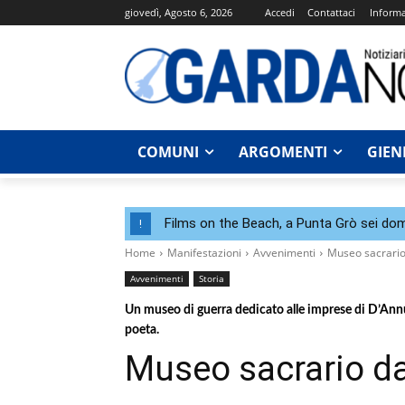
giovedì, Agosto 6, 2026
Accedi
Contattaci
Informa
COMUNI
ARGOMENTI
GIEN
Films on the Beach, a Punta Grò sei dom
!
Home
Manifestazioni
Avvenimenti
Museo sacrari
Avvenimenti
Storia
Un museo di guerra dedicato alle imprese di D’Annun
poeta.
Museo sacrario d