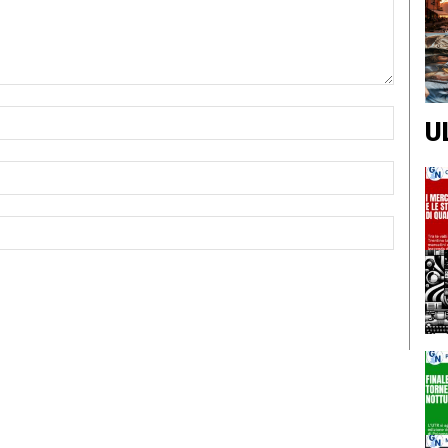
Nome:*
U
Email:*
Sito
Web: