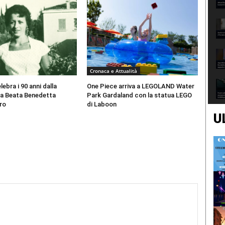
Cronaca e Attualità
ebra i 90 anni dalla
One Piece arriva a LEGOLAND Water
la Beata Benedetta
Park Gardaland con la statua LEGO
ro
di Laboon
U