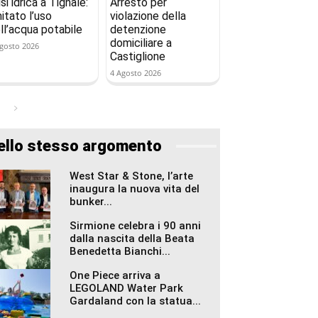
isi idrica a Tignale:
Arresto per
mitato l’uso
violazione della
ll’acqua potabile
detenzione
domiciliare a
gosto 2026
Castiglione
4 Agosto 2026
ello stesso argomento
West Star & Stone, l’arte
inaugura la nuova vita del
bunker...
Sirmione celebra i 90 anni
dalla nascita della Beata
Benedetta Bianchi...
One Piece arriva a
LEGOLAND Water Park
Gardaland con la statua...