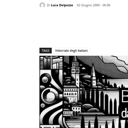
Di
Luca Delpozzo
02 Giugno 2000 - 00.06
TAGS
Vittoriale degli Italiani