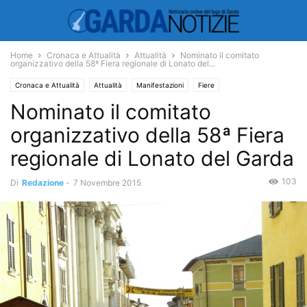
Home
Cronaca e Attualità
Attualità
Nominato il comitato
organizzativo della 58ª Fiera regionale di Lonato del...
Cronaca e Attualità
Attualità
Manifestazioni
Fiere
Nominato il comitato
organizzativo della 58ª Fiera
regionale di Lonato del Garda
103
Di
Redazione
-
7 Novembre 2015