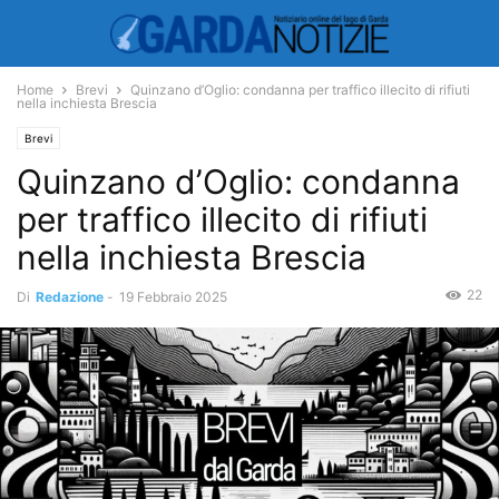
Home
Brevi
Quinzano d’Oglio: condanna per traffico illecito di rifiuti
nella inchiesta Brescia
Brevi
Quinzano d’Oglio: condanna
per traffico illecito di rifiuti
nella inchiesta Brescia
22
Di
Redazione
-
19 Febbraio 2025