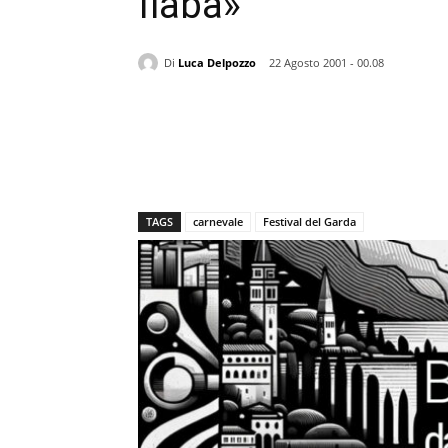
fiaba»
Di
Luca Delpozzo
22 Agosto 2001 - 00.08
TAGS
carnevale
Festival del Garda