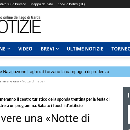
tiva sulla Privacy
Mappa del Sito
Cookie Policy (UE)
NE
VIDEO
BREVI
ULTIME NOTIZIE
TORNEO
a e Navigazione Laghi rafforzano la campagna di prudenza
 rivivere una «Notte di fiaba»
imeranno il centro turistico della sponda trentina per la festa di
strerà un programma. Sabato i fuochi d’artificio
vivere una «Notte di