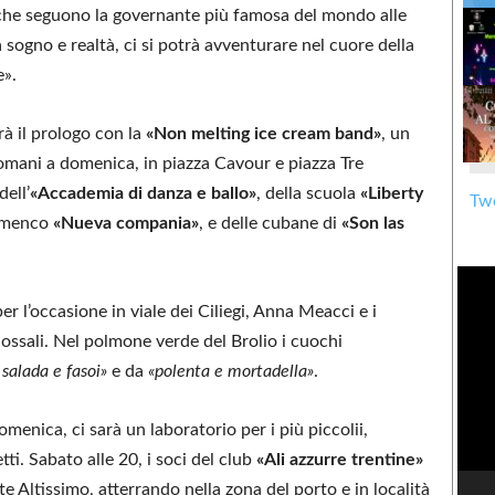
i che seguono la governante più famosa del mondo alle
sogno e realtà, ci si potrà avventurare nel cuore della
e».
rrà il prologo con la
«Non melting ice cream band»
, un
omani a domenica, in piazza Cavour e piazza Tre
ell’
«Accademia di danza e ballo»
, della scuola
«Liberty
Twe
lamenco
«Nueva compania»
, e delle cubane di
«Son las
er l’occasione in viale dei Ciliegi, Anna Meacci e i
ossali. Nel polmone verde del Brolio i cuochi
 salada e fasoi»
e da
«polenta e mortadella»
.
omenica, ci sarà un laboratorio per i più piccolii,
tti. Sabato alle 20, i soci del club
«Ali azzurre trentine»
 Altissimo, atterrando nella zona del porto e in località