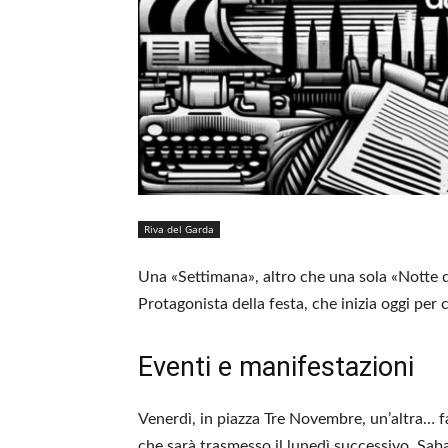
Riva del Garda
Una «Settimana», altro che una sola «Notte di 
Protagonista della festa, che inizia oggi pe
Eventi e manifestazioni
Venerdì, in piazza Tre Novembre, un’altra… fa
che sarà trasmesso il lunedì successivo. Sabat