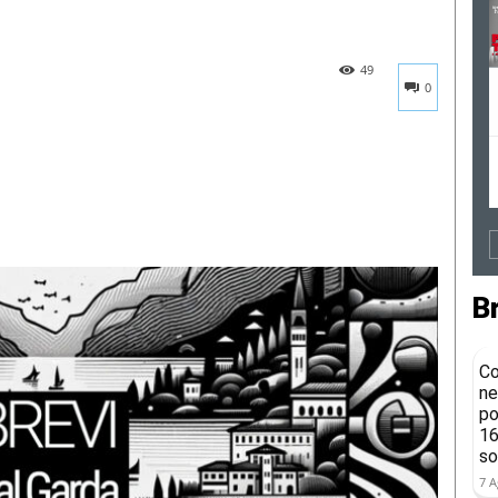
49
0
B
Co
ne
po
16
so
7 A