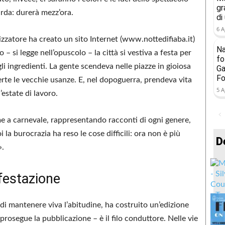
gr
arda: durerà mezz’ora.
di
6 A
izzatore ha creato un sito Internet (www.nottedifiaba.it)
Na
– si legge nell’opuscolo – la città si vestiva a festa per
fo
gli ingredienti. La gente scendeva nelle piazze in gioiosa
Ga
Fo
perte le vecchie usanze. E, nel dopoguerra, prendeva vita
5 A
’estate di lavoro.
ome a carnevale, rappresentando racconti di ogni genere,
i la burocrazia ha reso le cose difficili: ora non è più
D
».
ifestazione
 di mantenere viva l’abitudine, ha costruito un’edizione
prosegue la pubblicazione – è il filo conduttore. Nelle vie