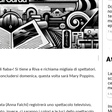
Do
no
te
ma
ep
7 A
At
fiaba»! Si tiene a Riva e richiama migliaia di spettatori.
La
r concludersi domenica, questa volta sarà Mary Poppins.
sc
ce
me
6 A
ta (Anna Falchi) registrerà uno spettacolo televisivo,
In
Mo
o, invece, ci saranno i colori e le luci dello spettacolo