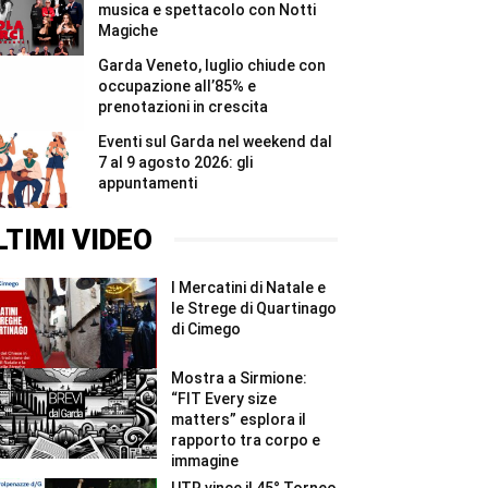
musica e spettacolo con Notti
Magiche
Garda Veneto, luglio chiude con
occupazione all’85% e
prenotazioni in crescita
Eventi sul Garda nel weekend dal
7 al 9 agosto 2026: gli
appuntamenti
LTIMI VIDEO
I Mercatini di Natale e
le Strege di Quartinago
di Cimego
Mostra a Sirmione:
“FIT Every size
matters” esplora il
rapporto tra corpo e
immagine
UTR vince il 45° Torneo