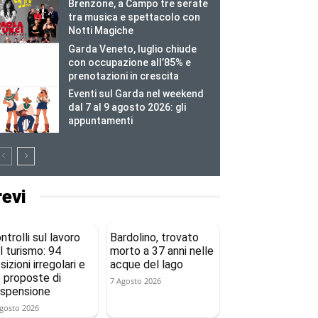
Brenzone, a Campo tre serate
tra musica e spettacolo con
Notti Magiche
Garda Veneto, luglio chiude
con occupazione all’85% e
prenotazioni in crescita
Eventi sul Garda nel weekend
dal 7 al 9 agosto 2026: gli
appuntamenti
revi
ntrolli sul lavoro
Bardolino, trovato
l turismo: 94
morto a 37 anni nelle
sizioni irregolari e
acque del lago
 proposte di
7 Agosto 2026
spensione
gosto 2026