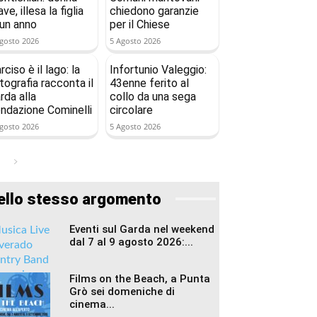
ave, illesa la figlia
chiedono garanzie
 un anno
per il Chiese
gosto 2026
5 Agosto 2026
rciso è il lago: la
Infortunio Valeggio:
tografia racconta il
43enne ferito al
rda alla
collo da una sega
ndazione Cominelli
circolare
gosto 2026
5 Agosto 2026
ello stesso argomento
Eventi sul Garda nel weekend
dal 7 al 9 agosto 2026:...
Films on the Beach, a Punta
Grò sei domeniche di
cinema...