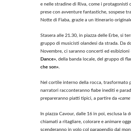
e nelle stradine di Riva, come i protagonist
prese con avventure fantastiche, sospese tra 
Notte di Fiaba, grazie a un itinerario original
Stasera alle 21.30, in piazza delle Erbe, si te
gruppo di musicisti olandesi da strada. Da d
Novembre, ci saranno concerti ed esibizioni d
Dance»
, della banda locale, del gruppo di f
che son»
.
Nel cortile interno della rocca, trasformato p
narratori racconteranno fiabe inediti e parad
prepareranno piatti tipici, a partire da
«carne
In piazza Cavour, dalle 16 in poi, esclusa la d
chiamati a ritagliare, colorare e animare ogge
scenderanno in volo col parapendio dal monte