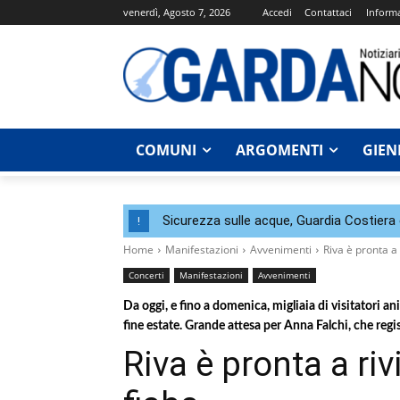
venerdì, Agosto 7, 2026
Accedi
Contattaci
Informa
COMUNI
ARGOMENTI
GIEN
Sicurezza sulle acque, Guardia Costier
!
Home
Manifestazioni
Avvenimenti
Riva è pronta a
Concerti
Manifestazioni
Avvenimenti
Da oggi, e fino a domenica, migliaia di visitatori an
fine estate. Grande attesa per Anna Falchi, che regi
Riva è pronta a ri