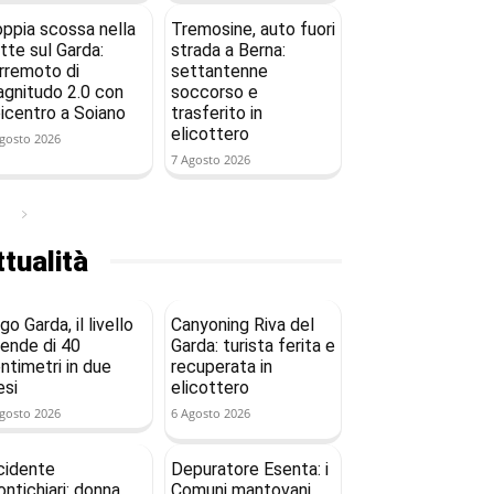
ppia scossa nella
Tremosine, auto fuori
tte sul Garda:
strada a Berna:
rremoto di
settantenne
gnitudo 2.0 con
soccorso e
icentro a Soiano
trasferito in
elicottero
gosto 2026
7 Agosto 2026
tualità
go Garda, il livello
Canyoning Riva del
ende di 40
Garda: turista ferita e
ntimetri in due
recuperata in
si
elicottero
gosto 2026
6 Agosto 2026
cidente
Depuratore Esenta: i
ntichiari: donna
Comuni mantovani