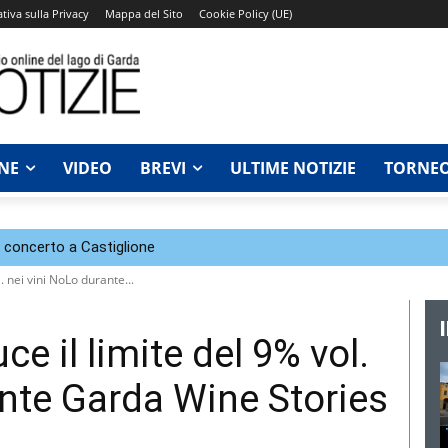
tiva sulla Privacy
Mappa del Sito
Cookie Policy (UE)
NE
VIDEO
BREVI
ULTIME NOTIZIE
TORNEO
n concerto a Castiglione
 nei vini NoLo durante...
e il limite del 9% vol.
ante Garda Wine Stories