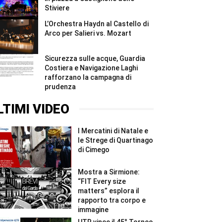
Stiviere
L’Orchestra Haydn al Castello di
Arco per Salieri vs. Mozart
Sicurezza sulle acque, Guardia
Costiera e Navigazione Laghi
rafforzano la campagna di
prudenza
LTIMI VIDEO
I Mercatini di Natale e
le Strege di Quartinago
di Cimego
Mostra a Sirmione:
“FIT Every size
matters” esplora il
rapporto tra corpo e
immagine
UTR vince il 45° Torneo