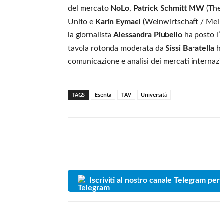
del mercato
NoLo
,
Patrick Schmitt MW
(The
Unito e
Karin Eymael
(Weinwirtschaft / Mein
la giornalista
Alessandra Piubello
ha posto l’
tavola rotonda moderata da
Sissi Baratella
h
comunicazione e analisi dei mercati internazi
TAGS
Esenta
TAV
Università
Iscriviti al nostro canale Telegram per