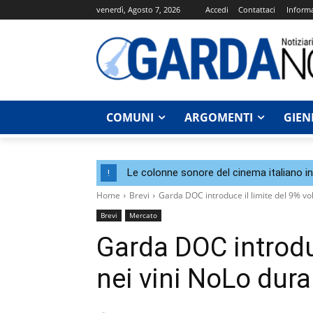
venerdì, Agosto 7, 2026
Accedi
Contattaci
Informa
COMUNI
ARGOMENTI
GIEN
Le colonne sonore del cinema italiano i
!
Home
Brevi
Garda DOC introduce il limite del 9% vol.
Brevi
Mercato
Garda DOC introduc
nei vini NoLo dur