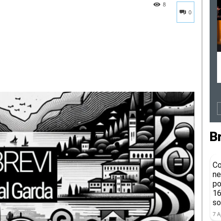
8
0
B
Co
ne
po
16
so
7 A