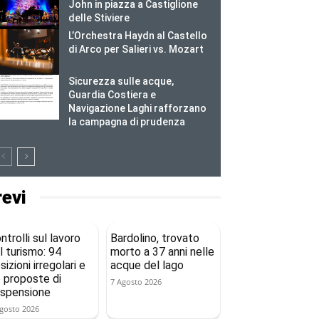
John in piazza a Castiglione
delle Stiviere
L’Orchestra Haydn al Castello
di Arco per Salieri vs. Mozart
Sicurezza sulle acque,
Guardia Costiera e
Navigazione Laghi rafforzano
la campagna di prudenza
revi
ntrolli sul lavoro
Bardolino, trovato
l turismo: 94
morto a 37 anni nelle
sizioni irregolari e
acque del lago
 proposte di
7 Agosto 2026
spensione
gosto 2026