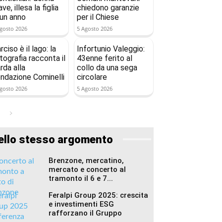
ave, illesa la figlia
chiedono garanzie
 un anno
per il Chiese
gosto 2026
5 Agosto 2026
rciso è il lago: la
Infortunio Valeggio:
tografia racconta il
43enne ferito al
rda alla
collo da una sega
ndazione Cominelli
circolare
gosto 2026
5 Agosto 2026
ello stesso argomento
Brenzone, mercatino,
mercato e concerto al
tramonto il 6 e 7...
Feralpi Group 2025: crescita
e investimenti ESG
rafforzano il Gruppo