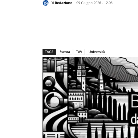
Di
Redazione
09 Giugno 2026 - 12.06
TAGS
Esenta
TAV
Università