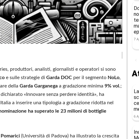
Do
no
te
ma
ep
7 A
s, produttori, analisti, giornalisti e operatori si sono
At
ico
e sulle strategie di
Garda DOC
per il segmento
NoLo
,
nare della
Garda Garganega
a gradazione minima
9% vol.
;
La
a dichiarato «Innovare senza perdere identità», ha
sc
Italia a inserire una tipologia a gradazione ridotta nel
ce
me
ominazione ha superato le 23 milioni di bottiglie
6 A
In
 Pomarici
(Università di Padova) ha illustrato la crescita
Mo