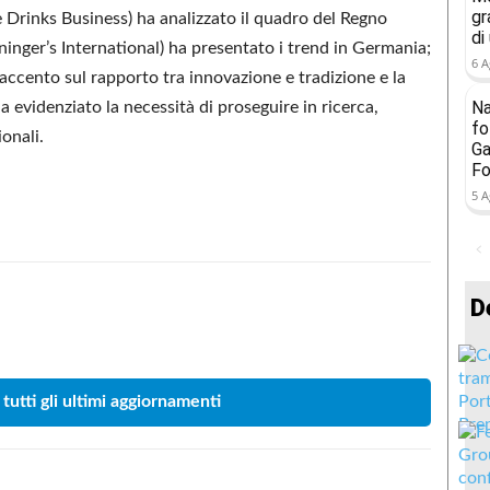
gr
 Drinks Business) ha analizzato il quadro del Regno
di
inger’s International) ha presentato i trend in Germania;
6 A
accento sul rapporto tra innovazione e tradizione e la
Na
a evidenziato la necessità di proseguire in ricerca,
fo
onali.
Ga
Fo
5 A
D
Condividere
 tutti gli ultimi aggiornamenti