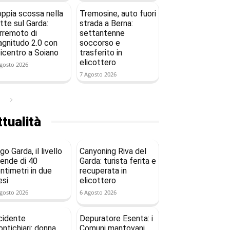
ppia scossa nella
Tremosine, auto fuori
tte sul Garda:
strada a Berna:
rremoto di
settantenne
gnitudo 2.0 con
soccorso e
icentro a Soiano
trasferito in
elicottero
gosto 2026
7 Agosto 2026
tualità
go Garda, il livello
Canyoning Riva del
ende di 40
Garda: turista ferita e
ntimetri in due
recuperata in
si
elicottero
gosto 2026
6 Agosto 2026
cidente
Depuratore Esenta: i
ntichiari: donna
Comuni mantovani