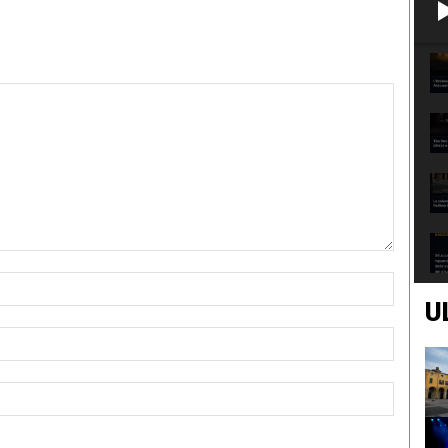
Nome:*
U
Email:*
Sito
Web: