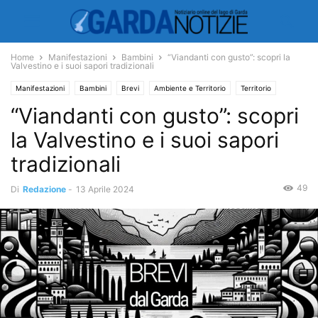
Home
Manifestazioni
Bambini
“Viandanti con gusto”: scopri la
Valvestino e i suoi sapori tradizionali
Manifestazioni
Bambini
Brevi
Ambiente e Territorio
Territorio
“Viandanti con gusto”: scopri
la Valvestino e i suoi sapori
tradizionali
49
Di
Redazione
-
13 Aprile 2024