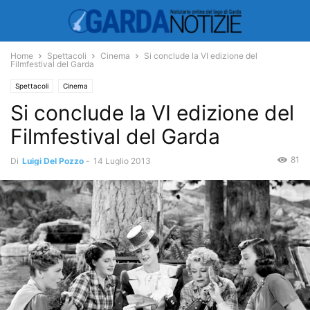
Home
Spettacoli
Cinema
Si conclude la VI edizione del
Filmfestival del Garda
Spettacoli
Cinema
Si conclude la VI edizione del
Filmfestival del Garda
81
Di
Luigi Del Pozzo
-
14 Luglio 2013