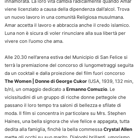
innamorata. La loro vita cambia radicalmente quando Amar
viene licenziato a causa della dipendenza dall’alcol. Trova
un nuovo lavoro in una comunità Religiosa musulmana.
Amar accetta il lavoro e abbraccia anche il credo islamico.
Luna non è sicura di voler rinunciare alla sua libertà per
vivere con l’uomo che ama.
Alle 20.30 nell’arena estiva del Municipio di San Felice si
terrà la premiazione del concorso di lungometraggi seguita
da un cocktail e dalla proiezione del film fuori concorso
The Women | Donne di George Cukor
(USA, 1939, 132 min,
b/n), un omaggio dedicato a
Ermanno Comuzio
. Le
vicissitudini di un gruppo di ricche donne pettegole che
passano il loro tempo tra saloni di bellezza e sfilate di
moda. Il film si concentra in particolare su Mrs. Stephen
Haines, una bella signora che vive felice e appagata, tutta
dedita alla famiglia, finchè la bella commessa
Crystal Allen
mette gli occhi su suo marito. Dialoghi brillanti, umorismo