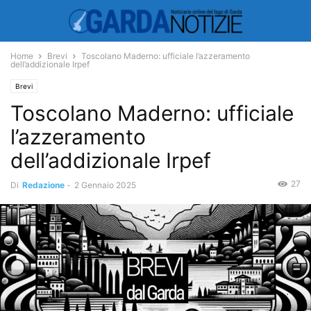
Home
Brevi
Toscolano Maderno: ufficiale l’azzeramento
dell’addizionale Irpef
Brevi
Toscolano Maderno: ufficiale
l’azzeramento
dell’addizionale Irpef
27
Di
Redazione
-
2 Gennaio 2025