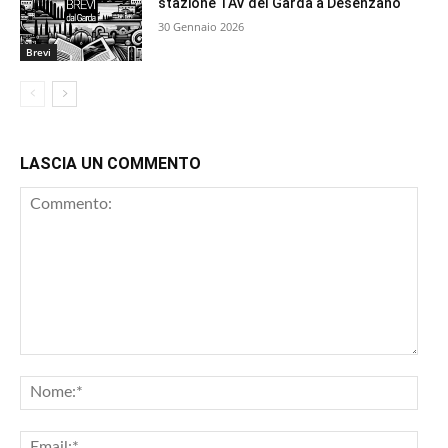
stazione TAV del Garda a Desenzano
30 Gennaio 2026
Brevi
LASCIA UN COMMENTO
Commento:
Nom
Emai