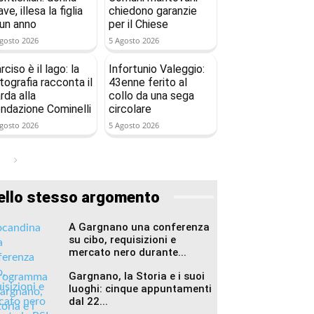
ave, illesa la figlia
chiedono garanzie
 un anno
per il Chiese
gosto 2026
5 Agosto 2026
rciso è il lago: la
Infortunio Valeggio:
tografia racconta il
43enne ferito al
rda alla
collo da una sega
ndazione Cominelli
circolare
gosto 2026
5 Agosto 2026
ello stesso argomento
A Gargnano una conferenza
su cibo, requisizioni e
mercato nero durante...
Gargnano, la Storia e i suoi
luoghi: cinque appuntamenti
dal 22...