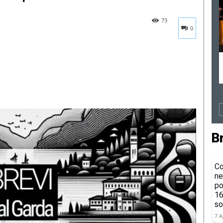
73
0
B
Co
ne
po
16
so
7 A