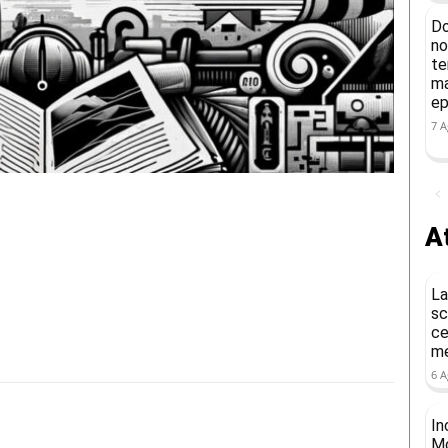
Do
no
te
ma
ep
7 A
At
La
sc
ce
me
6 A
In
Condividere
Mo