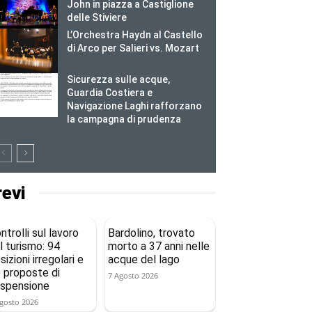
John in piazza a Castiglione
delle Stiviere
L’Orchestra Haydn al Castello
di Arco per Salieri vs. Mozart
Sicurezza sulle acque,
Guardia Costiera e
Navigazione Laghi rafforzano
la campagna di prudenza
revi
ntrolli sul lavoro
Bardolino, trovato
l turismo: 94
morto a 37 anni nelle
sizioni irregolari e
acque del lago
 proposte di
7 Agosto 2026
spensione
gosto 2026