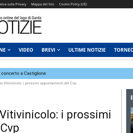
tiva sulla Privacy
Mappa del Sito
Cookie Policy (UE)
NE
VIDEO
BREVI
ULTIME NOTIZIE
TORNEO
n concerto a Castiglione
to Vitivinicolo: i prossimi appuntamenti del Cvp
Vitivinicolo: i prossimi
 Cvp