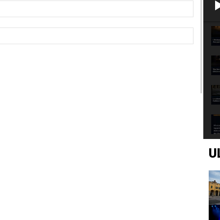
Email:*
Sito
Web:
U