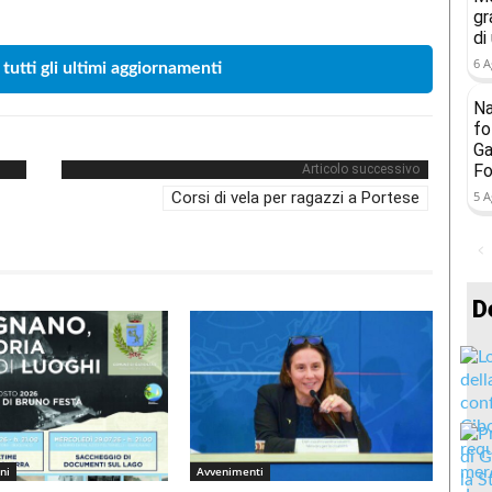
gr
di
6 A
 tutti gli ultimi aggiornamenti
Na
fo
Ga
Fo
Articolo successivo
Corsi di vela per ragazzi a Portese
5 A
D
ni
Avvenimenti