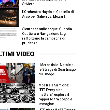
Stiviere
L’Orchestra Haydn al Castello di
Arco per Salieri vs. Mozart
Sicurezza sulle acque, Guardia
Costiera e Navigazione Laghi
rafforzano la campagna di
prudenza
LTIMI VIDEO
I Mercatini di Natale e
le Strege di Quartinago
di Cimego
Mostra a Sirmione:
“FIT Every size
matters” esplora il
rapporto tra corpo e
immagine
UTR vince il 45° Torneo