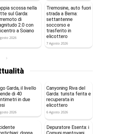
ppia scossa nella
Tremosine, auto fuori
tte sul Garda:
strada a Berna:
rremoto di
settantenne
gnitudo 2.0 con
soccorso e
icentro a Soiano
trasferito in
elicottero
gosto 2026
7 Agosto 2026
tualità
go Garda, il livello
Canyoning Riva del
ende di 40
Garda: turista ferita e
ntimetri in due
recuperata in
si
elicottero
gosto 2026
6 Agosto 2026
cidente
Depuratore Esenta: i
ntichiari: donna
Comuni mantovani