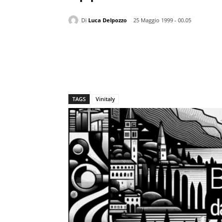
Di
Luca Delpozzo
25 Maggio 1999 - 00.05
TAGS
Vinitaly