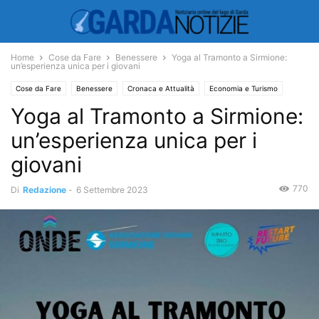
Home
Cose da Fare
Benessere
Yoga al Tramonto a Sirmione:
un’esperienza unica per i giovani
Cose da Fare
Benessere
Cronaca e Attualità
Economia e Turismo
Yoga al Tramonto a Sirmione:
Turismo
un’esperienza unica per i
giovani
770
Di
Redazione
-
6 Settembre 2023