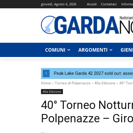
giovedì, Agosto 6, 2026
Accedi
Contattaci
Informa
COMUNI
ARGOMENTI
GIEN
Peak Lake Garda 42 2027 sold out: assegna
!
Home
Torneo di Polpenazze
40a Edizione
40° Torn
40a Edizione
40° Torneo Notturn
Polpenazze – Giro