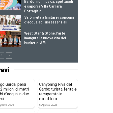
Bardolino: musica, spettacoli
e sapori a Villa Carrara
Bottagisio
Salò invita a limitare i consumi
d’acqua agli usi essenziali
West Star & Stone, l’arte
inaugura la nuova vita del
bunker di Affi
revi
go Garda, persi
Canyoning Riva del
2 milioni di metri
Garda: turista ferita e
bi d’acqua in due
recuperata in
si
elicottero
gosto 2026
6 Agosto 2026