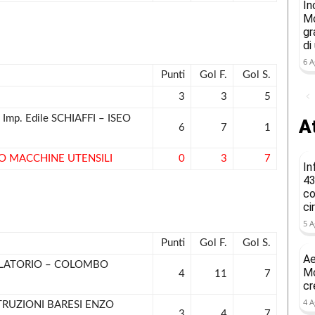
In
Mo
gr
di
6 A
Punti
Gol F.
Gol S.
3
3
5
mp. Edile SCHIAFFI – ISEO
At
6
7
1
IO MACCHINE UTENSILI
0
3
7
In
43
co
ci
5 A
Punti
Gol F.
Gol S.
Ae
ULATORIO – COLOMBO
Mo
4
11
7
cr
4 A
TRUZIONI BARESI ENZO
3
4
7