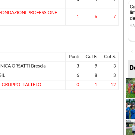
Cr
li
FONDAZIONI PROFESSIONE
1
6
7
de
4 A
Punti
Gol F.
Gol S.
D
NICA ORSATTI Brescia
3
9
3
IL
6
8
3
– GRUPPO ITALTELO
0
1
12