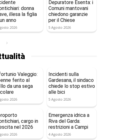
cidente
Depuratore Esenta: i
ntichiari: donna
Comuni mantovani
ave, illesa la figlia
chiedono garanzie
 un anno
per il Chiese
gosto 2026
5 Agosto 2026
tualità
fortunio Valeggio:
Incidenti sulla
enne ferito al
Gardesana, il sindaco
llo da una sega
chiede lo stop estivo
rcolare
alle bici
gosto 2026
5 Agosto 2026
roporto
Emergenza idrica a
ntichiari, cargo in
Riva del Garda:
escita nel 2026
restrizioni a Campi
gosto 2026
4 Agosto 2026