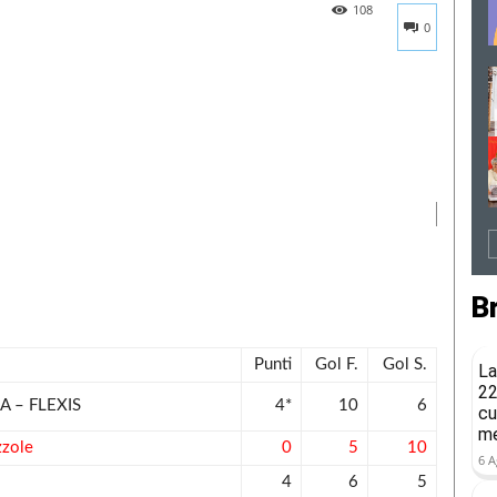
108
0
B
Punti
Gol F.
Gol S.
La
22
 – FLEXIS
4*
10
6
cu
me
zole
0
5
10
6 A
4
6
5