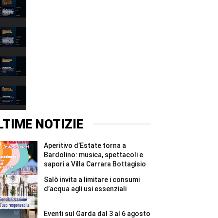
Narciso
è
il
00:37
lago:
la
Depuratore
fotografia
Esenta:
racconta
i
00:31
il
Comuni
Garda
mantovani
Incidente
alla
chiedono
Montichiari:
Fondazione
garanzie
donna
00:37
Cominelli
per
grave,
#Shorts
il
illesa
Canyoning
Chiese
la
Riva
#Shorts
figlia
del
00:31
di
Garda:
un
turista
LTIME NOTIZIE
anno
ferita
#Shorts
e
recuperata
Aperitivo d’Estate torna a
in
elicottero
Bardolino: musica, spettacoli e
#Shorts
sapori a Villa Carrara Bottagisio
Salò invita a limitare i consumi
d’acqua agli usi essenziali
Eventi sul Garda dal 3 al 6 agosto