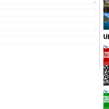
Nome:*
Email:*
U
Sito
Web: