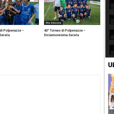
40a Edizione
 di Polpenazze –
40° Torneo di Polpenazze –
Serata
Diciannovesima Serata
U