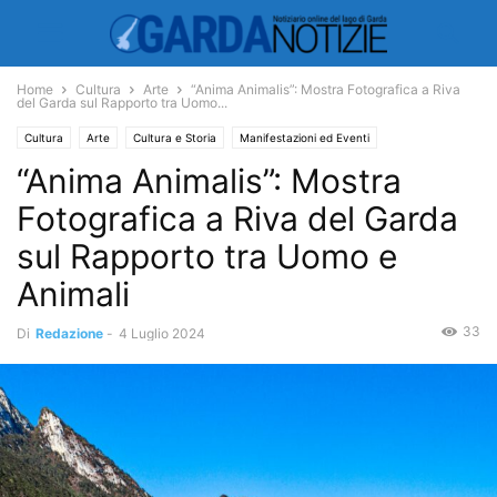
Home
Cultura
Arte
“Anima Animalis”: Mostra Fotografica a Riva
del Garda sul Rapporto tra Uomo...
Cultura
Arte
Cultura e Storia
Manifestazioni ed Eventi
“Anima Animalis”: Mostra
Manifestazioni
Mostre
Fotografica a Riva del Garda
sul Rapporto tra Uomo e
Animali
33
Di
Redazione
-
4 Luglio 2024