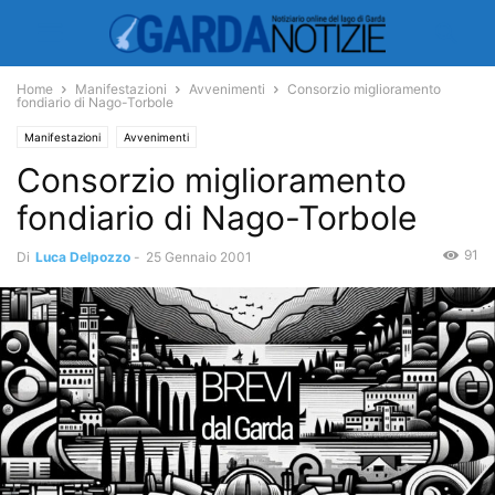
Home
Manifestazioni
Avvenimenti
Consorzio miglioramento
fondiario di Nago-Torbole
Manifestazioni
Avvenimenti
Consorzio miglioramento
fondiario di Nago-Torbole
91
Di
Luca Delpozzo
-
25 Gennaio 2001