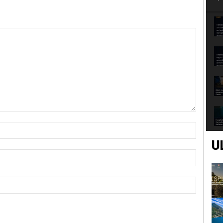
Nome:*
U
Email:*
Sito
Web: