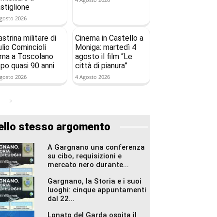
stiglione
gosto 2026
astrina militare di
Cinema in Castello a
ulio Comincioli
Moniga: martedì 4
rna a Toscolano
agosto il film “Le
po quasi 90 anni
città di pianura”
gosto 2026
4 Agosto 2026
ello stesso argomento
A Gargnano una conferenza
su cibo, requisizioni e
mercato nero durante...
Gargnano, la Storia e i suoi
luoghi: cinque appuntamenti
dal 22...
Lonato del Garda ospita il