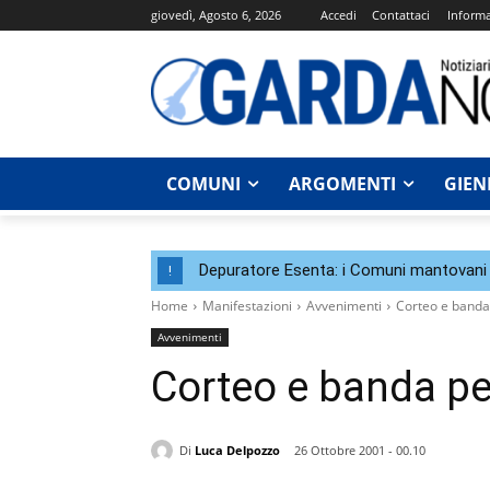
giovedì, Agosto 6, 2026
Accedi
Contattaci
Informa
COMUNI
ARGOMENTI
GIEN
Depuratore Esenta: i Comuni mantovani 
!
Home
Manifestazioni
Avvenimenti
Corteo e banda p
Avvenimenti
Corteo e banda per 
Di
Luca Delpozzo
26 Ottobre 2001 - 00.10