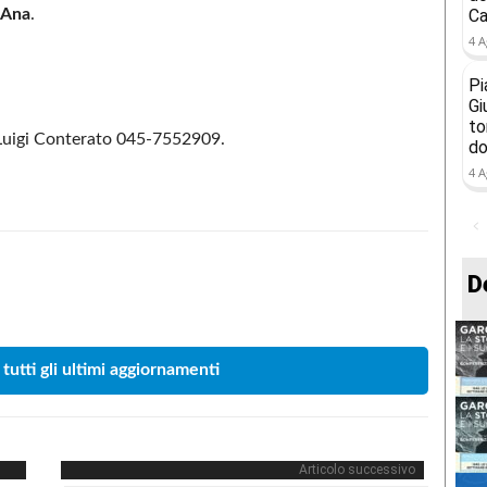
Ana
.
Ca
4 A
Pi
Gi
to
a Luigi Conterato 045-7552909.
do
4 A
D
Condividere
 tutti gli ultimi aggiornamenti
Articolo successivo