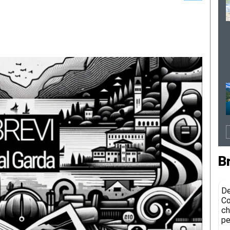
B
De
Co
ch
pe