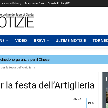
tiva sulla Privacy
Mappa del Sito
Cookie Policy (UE)
NE
VIDEO
BREVI
ULTIME NOTIZIE
TORNEO
chiedono garanzie per il Chiese
er la festa dell’Artiglieria
la festa dell’Artiglieria
45
0