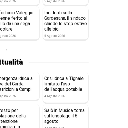
gosto 2026
5 Agosto 2026
fortunio Valeggio:
Incidenti sulla
enne ferito al
Gardesana, il sindaco
llo da una sega
chiede lo stop estivo
rcolare
alle bici
gosto 2026
5 Agosto 2026
tualità
ergenza idrica a
Crisi idrica a Tignale:
va del Garda:
limitato l’uso
strizioni a Campi
dell’acqua potabile
gosto 2026
4 Agosto 2026
resto per
Salò in Musica torna
olazione della
sul lungolago il 6
tenzione
agosto
miciliare a
4 Agosto 2026