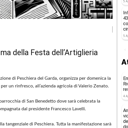
5 A
In
43
co
ci
5 A
 della Festa dell’Artiglieria
At
Em
zione di Peschiera del Garda, organizza per domenica la
Ri
9, per un rinfresco, all’azienda agricola di Valerio Zenato.
re
4 A
a parrocchia di San Benedetto dove sarà celebrata la
compagnata dal presidente Francesco Lavelli.
Ar
vi
de
ulla tangenziale di Peschiera. Tutta la manifestazione sarà
do