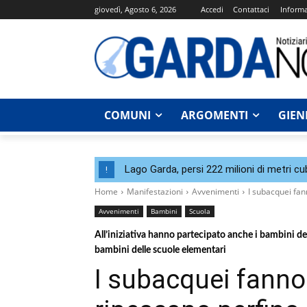
giovedì, Agosto 6, 2026
Accedi
Contattaci
Informa
COMUNI
ARGOMENTI
GIEN
Lago Garda, persi 222 milioni di metri cu
!
Home
Manifestazioni
Avvenimenti
I subacquei fan
Avvenimenti
Bambini
Scuola
All’iniziativa hanno partecipato anche i bambini del
bambini delle scuole elementari
I subacquei fanno 