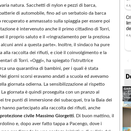
aria natura. Sacchetti di nylon e pezzi di barca,
4 A
 batterie di automobile, fino ad un serbatoio da barca
Cr
o recuperato e ammassato sulla spiaggia per essere poi
li
de
stazione è intervenuto anche il primo cittadino di Torri,
4 A
ei il proprio saluto e il «ringraziamento per la preziosa
 alcuni anni a questa parte». Inoltre, il sindaco ha pure
a alla raccolta dei rifiuti, e cioè il coinvolgimento e la
tari di Torri. «Oggi», ha spiegato l’istruttrice
rca una quarantina di bambini, per i quali è stata
D
. Nei giorni scorsi eravamo andati a scuola ed avevamo
lla giornata odierna. La sensibilizzazione al rispetto
». La giornata è quindi proseguita con un pranzo al
ei tre punti di immersione dei subacquei, tra la Baia dei
 hanno partecipato alla raccolta dei rifiuti, anche
 protezione civile
Massimo Giorgetti
. Di buon mattino, il
rdolino e, dopo aver fatto tappa a Pacengo, dove i