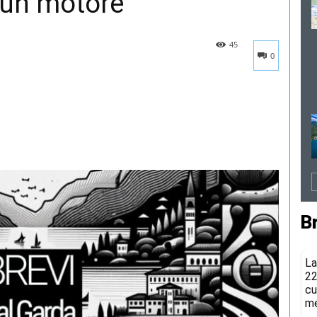
 un motore
45
0
B
La
22
cu
me