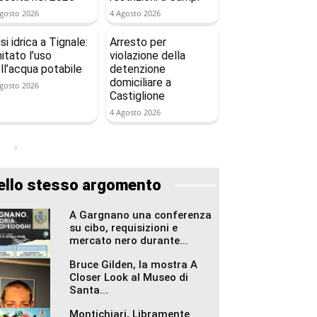
gosto 2026
4 Agosto 2026
isi idrica a Tignale:
Arresto per
mitato l’uso
violazione della
ll’acqua potabile
detenzione
domiciliare a
gosto 2026
Castiglione
4 Agosto 2026
ello stesso argomento
A Gargnano una conferenza
su cibo, requisizioni e
mercato nero durante...
Bruce Gilden, la mostra A
Closer Look al Museo di
Santa...
Montichiari, Libramente