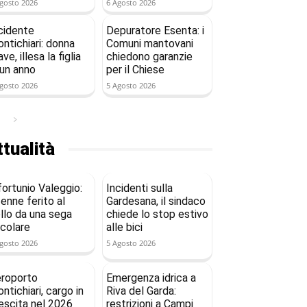
gosto 2026
6 Agosto 2026
cidente
Depuratore Esenta: i
ntichiari: donna
Comuni mantovani
ave, illesa la figlia
chiedono garanzie
 un anno
per il Chiese
gosto 2026
5 Agosto 2026
tualità
fortunio Valeggio:
Incidenti sulla
enne ferito al
Gardesana, il sindaco
llo da una sega
chiede lo stop estivo
rcolare
alle bici
gosto 2026
5 Agosto 2026
roporto
Emergenza idrica a
ntichiari, cargo in
Riva del Garda:
escita nel 2026
restrizioni a Campi