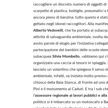
raccogliere un discreto numero di oggetti di v
scarpette di plastica, bottiglie, pneumatici e
ancora pieno di benzina: tutto questo è stat
gettato negli idonei raccoglitori. Alla manife
Alberto Vedovelli
, che ha portato ai subacqu
attività di salvaguardia ambientale, svolta da
avuto parole di elogio per l’iniziativa collegat
partecipazione dei bambini delle scuole elemen
subacquea
Silvia Mombello
, «abbiamo qui ci
organizzata una caccia al tesoro in spiaggia
lasciato un volantino che spiegava il senso de
ambientale, infatti, va iniziata molto presto
chiosco della Baia Stanca, di fronte ad uno d
Pini e il monumento ai Caduti. E tra i sub che
l’
assessore regionale ai lavori pubblici e alla
politico si è imbarcato su un motoscafo a Ba