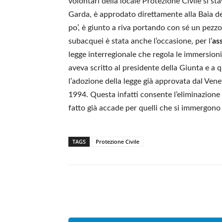
volontari della locale Protezione Civile si st
Garda, è approdato direttamente alla Baia d
po’, è giunto a riva portando con sé un pezzo
subacquei è stata anche l’occasione, per l’
as
legge interregionale che regola le immersioni 
aveva scritto al presidente della Giunta e a 
l’adozione della legge già approvata dal Ven
1994. Questa infatti consente l’eliminazione
fatto già accade per quelli che si immergono
TAGS
Protezione Civile