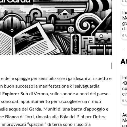
6 A
In
Mo
gr
di
6 A
At
In
e delle spiagge per sensibilizzare i gardesani al rispetto e
43
 un buon successo la manifestazione di salvaguardia
co
ci
l’
Explorer Sub
di Verona, sulle sponde a nord del paese.
5 A
i sono dati appuntamento per raccogliere sia i rifiuti
 nelle acque del Garda. Muniti di una barca d’appoggio e
Ae
ce Bianca
di Torri, rimasta alla Baia dei Pini per l’intera
Mo
 improvvisati “spazzini” di terra sono riusciti a
cr