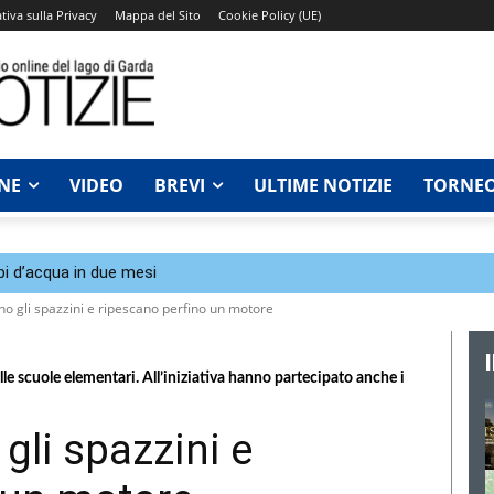
tiva sulla Privacy
Mappa del Sito
Cookie Policy (UE)
NE
VIDEO
BREVI
ULTIME NOTIZIE
TORNEO
bi d’acqua in due mesi
no gli spazzini e ripescano perfino un motore
le scuole elementari. All’iniziativa hanno partecipato anche i
gli spazzini e