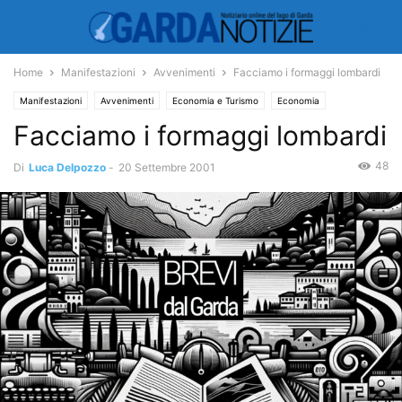
Home
Manifestazioni
Avvenimenti
Facciamo i formaggi lombardi
Manifestazioni
Avvenimenti
Economia e Turismo
Economia
Facciamo i formaggi lombardi
Ambiente e Territorio
Territorio
48
Di
Luca Delpozzo
-
20 Settembre 2001