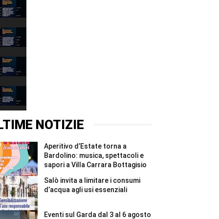
Narciso
è
il
00:37
lago:
la
Depuratore
fotografia
Esenta:
racconta
i
00:31
il
Comuni
Garda
mantovani
Incidente
alla
chiedono
Montichiari:
Fondazione
garanzie
donna
00:37
Cominelli
per
grave,
#Shorts
il
illesa
Canyoning
Chiese
la
Riva
#Shorts
figlia
del
00:31
di
Garda:
un
turista
LTIME NOTIZIE
anno
ferita
#Shorts
e
recuperata
Aperitivo d’Estate torna a
in
elicottero
Bardolino: musica, spettacoli e
#Shorts
sapori a Villa Carrara Bottagisio
Salò invita a limitare i consumi
d’acqua agli usi essenziali
Eventi sul Garda dal 3 al 6 agosto