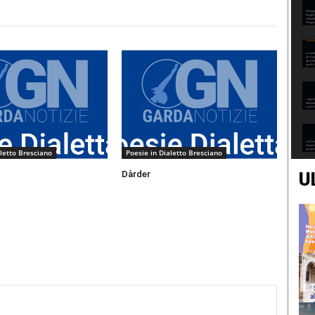
aletto Bresciano
Poesie in Dialetto Bresciano
U
Dàrder