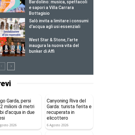
Bardolino: musica, spettacoli
e sapori a Villa Carrara
Bottagisio
Salò invita a limitare i consumi
d’acqua agli usi essenziali
West Star & Stone, l’arte
inaugura la nuova vita del
bunker di Affi
revi
go Garda, persi
Canyoning Riva del
2 milioni di metri
Garda: turista ferita e
bi d’acqua in due
recuperata in
si
elicottero
gosto 2026
6 Agosto 2026