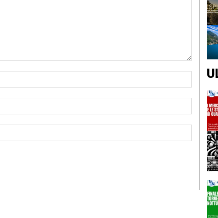
U
Nome:*
Email:*
Sito
Web: