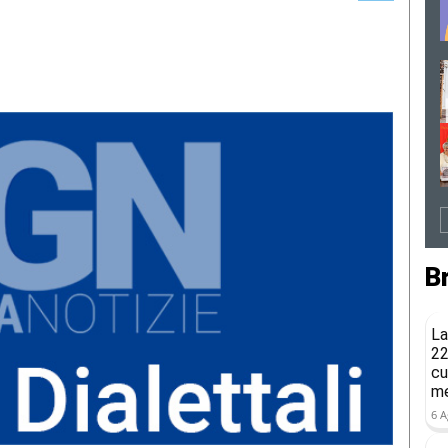
B
La
22
cu
me
6 A