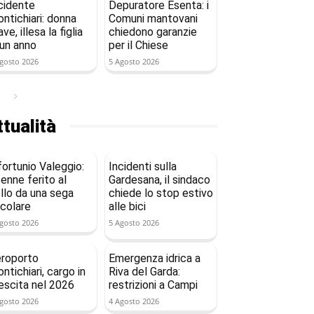
cidente
Depuratore Esenta: i
ntichiari: donna
Comuni mantovani
ave, illesa la figlia
chiedono garanzie
 un anno
per il Chiese
gosto 2026
5 Agosto 2026
tualità
fortunio Valeggio:
Incidenti sulla
enne ferito al
Gardesana, il sindaco
llo da una sega
chiede lo stop estivo
rcolare
alle bici
gosto 2026
5 Agosto 2026
roporto
Emergenza idrica a
ntichiari, cargo in
Riva del Garda:
escita nel 2026
restrizioni a Campi
gosto 2026
4 Agosto 2026