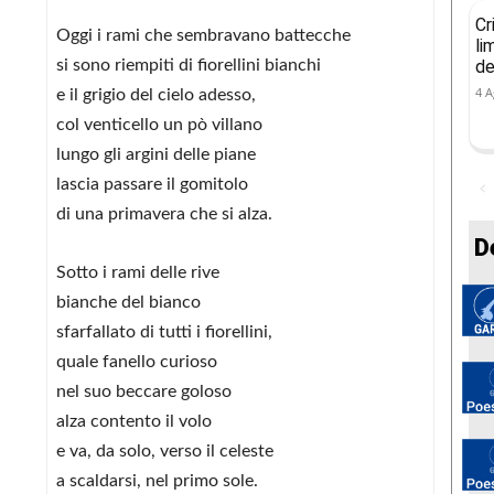
Cr
Oggi i rami che sembravano battecche
li
de
si sono riempiti di fiorellini bianchi
4 A
e il grigio del cielo adesso,
col venticello un pò villano
lungo gli argini delle piane
lascia passare il gomitolo
di una primavera che si alza.
D
Sotto i rami delle rive
bianche del bianco
sfarfallato di tutti i fiorellini,
quale fanello curioso
nel suo beccare goloso
alza contento il volo
e va, da solo, verso il celeste
a scaldarsi, nel primo sole.