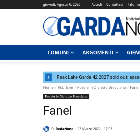
giovedì, Agosto 6, 2026
Accedi
Contattaci
Informa
COMUNI
ARGOMENTI
GIEN
Peak Lake Garda 42 2027 sold out: assegna
!
Home
Rubriche
Poesie in Dialetto Bresciano
Fanel
Poesie in Dialetto Bresciano
Fanel
Di
Redazione
23 Marzo 2022 - 17.03