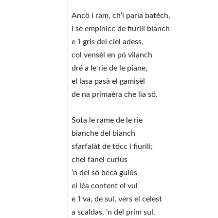
Ancö i ram, ch’i parìa batèch,
i sè empinìcc de fiurilì bianch
e ’l gris del ciel adess,
col vensèl en pó vilanch
dré a le rie de le piane,
el lasa pasà el gamisèl
de na primaèra che lìa sö.
Sota le rame de le rie
bianche del bianch
sfarfalàt de töcc i fiurilì;
chel fanèl curiùs
‘n del sò becà gulùs
el léa content el vul
e ‘l va, de sul, vers el celest
a scaldas, ‘n del prim sul.