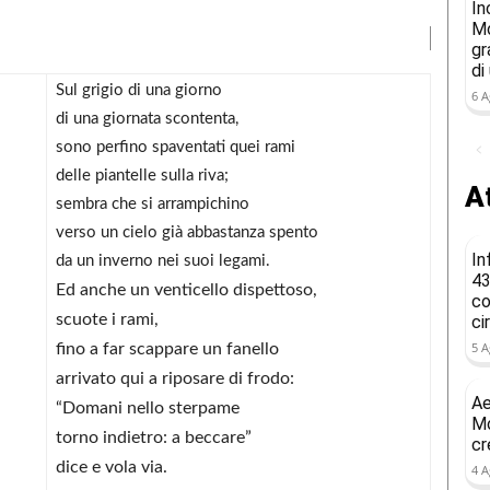
In
Mo
gr
di
Sul grigio di una giorno
6 A
di una giornata scontenta,
sono perfino spaventati quei rami
delle piantelle sulla riva;
At
sembra che si arrampichino
verso un cielo già abbastanza spento
In
da un inverno nei suoi legami.
43
Ed anche un venticello dispettoso,
co
scuote i rami,
ci
5 A
fino a far scappare un fanello
arrivato qui a riposare di frodo:
Ae
“Domani nello sterpame
Mo
torno indietro: a beccare”
cr
dice e vola via.
4 A