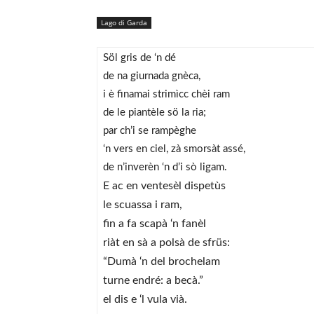
Lago di Garda
Söl gris de ‘n dé
de na giurnada gnèca,
i è finamai strimìcc chèi ram
de le piantèle sö la ria;
par ch’i se rampèghe
‘n vers en ciel, zà smorsàt assé,
de n’inverèn ‘n d’i sò ligam.
E ac en ventesèl dispetùs
le scuassa i ram,
fin a fa scapà ‘n fanèl
riàt en sà a polsà de sfrüs:
“Dumà ‘n del brochelam
turne endré: a becà.”
el dis e ‘l vula vià.