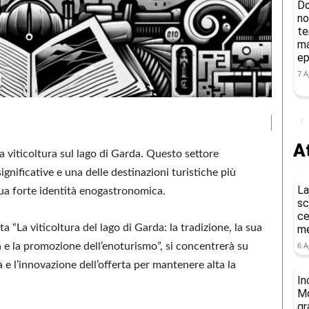
Do
no
te
ma
ep
7 A
At
a viticoltura sul lago di Garda. Questo settore
ignificative e una delle destinazioni turistiche più
La
sua forte identità enogastronomica.
sc
ce
a “La viticoltura del lago di Garda: la tradizione, la sua
me
6 A
tà e la promozione dell’enoturismo”, si concentrerà su
e l’innovazione dell’offerta per mantenere alta la
In
Mo
gr