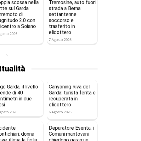
ppia scossa nella
Tremosine, auto fuori
tte sul Garda:
strada a Berna:
rremoto di
settantenne
gnitudo 2.0 con
soccorso e
icentro a Soiano
trasferito in
elicottero
gosto 2026
7 Agosto 2026
tualità
go Garda, il livello
Canyoning Riva del
ende di 40
Garda: turista ferita e
ntimetri in due
recuperata in
si
elicottero
gosto 2026
6 Agosto 2026
cidente
Depuratore Esenta: i
ntichiari: donna
Comuni mantovani
ave, illesa la figlia
chiedono garanzie