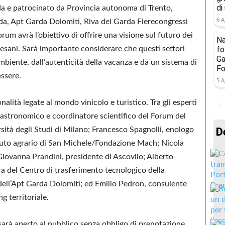
di
da e patrocinato da Provincia autonoma di Trento,
6 A
a, Apt Garda Dolomiti, Riva del Garda Fierecongressi
um avrà l’obiettivo di offrire una visione sul futuro dei
Na
ardesani. Sarà importante considerare che questi settori
fo
Ga
biente, dall’autenticità della vacanza e da un sistema di
Fo
essere.
5 A
alità legate al mondo vinicolo e turistico. Tra gli esperti
astronomico e coordinatore scientifico del Forum del
ersità degli Studi di Milano; Francesco Spagnolli, enologo
D
stituto agrario di San Michele/Fondazione Mach; Nicola
iovanna Prandini, presidente di Ascovilo; Alberto
ura del Centro di trasferimento tecnologico della
dell’Apt Garda Dolomiti; ed Emilio Pedron, consulente
g territoriale.
e sarà aperto al pubblico senza obbligo di prenotazione