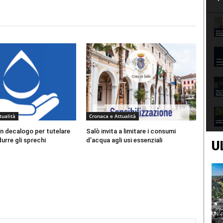
tualità
Cronaca e Attualità
n decalogo per tutelare
Salò invita a limitare i consumi
durre gli sprechi
d’acqua agli usi essenziali
U