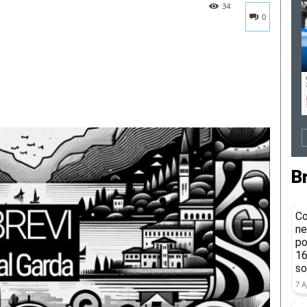
34
0
B
Co
ne
po
16
so
7 A