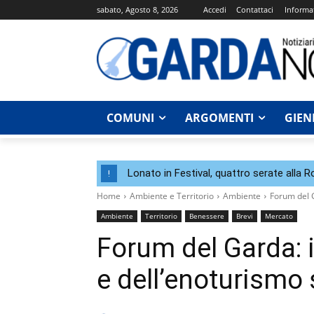
sabato, Agosto 8, 2026
Accedi
Contattaci
Informat
COMUNI
ARGOMENTI
GIEN
Lonato in Festival, quattro serate alla 
!
Home
Ambiente e Territorio
Ambiente
Forum del G
Ambiente
Territorio
Benessere
Brevi
Mercato
Forum del Garda: il
e dell’enoturismo 