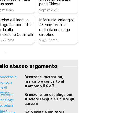
 un anno
per il Chiese
gosto 2026
5 Agosto 2026
rciso è il lago: la
Infortunio Valeggio:
tografia racconta il
43enne ferito al
rda alla
collo da una sega
ndazione Cominelli
circolare
gosto 2026
5 Agosto 2026
ello stesso argomento
Brenzone, mercatino,
mercato e concerto al
tramonto il 6 e 7...
Brenzone, un decalogo per
tutelare l’acqua e ridurre gli
sprechi
Salò invita a limitare i