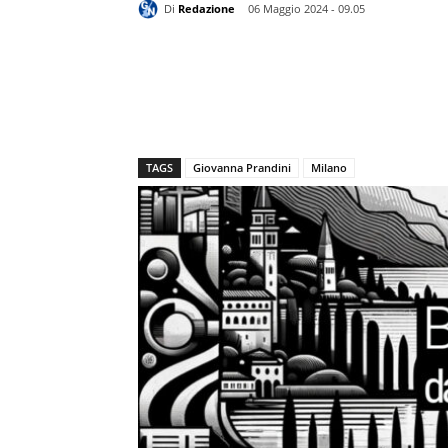
Di
Redazione
06 Maggio 2024 - 09.05
TAGS
Giovanna Prandini
Milano