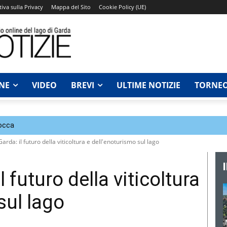
iva sulla Privacy
Mappa del Sito
Cookie Policy (UE)
NE
VIDEO
BREVI
ULTIME NOTIZIE
TORNEO
Rocca
arda: il futuro della viticoltura e dell'enoturismo sul lago
 futuro della viticoltura
sul lago