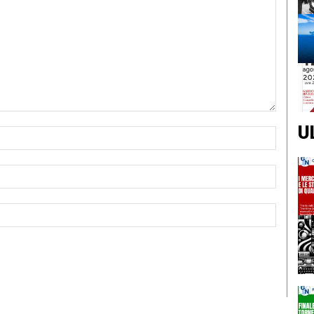
U
Nome:*
Email:*
Sito
Web: