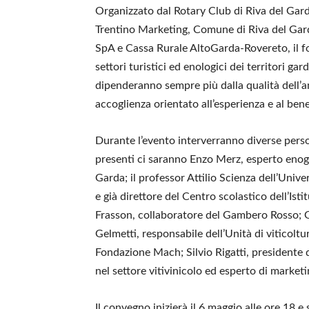
Organizzato dal Rotary Club di Riva del Gar
Trentino Marketing, Comune di Riva del Gard
SpA e Cassa Rurale AltoGarda-Rovereto, il for
settori turistici ed enologici dei territori g
dipenderanno sempre più dalla qualità dell’am
accoglienza orientato all’esperienza e al ben
Durante l’evento interverranno diverse person
presenti ci saranno Enzo Merz, esperto enog
Garda; il professor Attilio Scienza dell’Univ
e già direttore del Centro scolastico dell’I
Frasson, collaboratore del Gambero Rosso; G
Gelmetti, responsabile dell’Unità di viticolt
Fondazione Mach; Silvio Rigatti, presidente 
nel settore vitivinicolo ed esperto di marketin
Il convegno inizierà il 6 maggio alle ore 18 