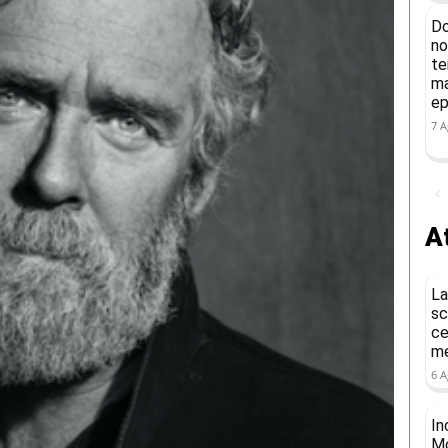
Do
no
te
ma
ep
7 A
At
La
sc
ce
me
6 A
In
Mo