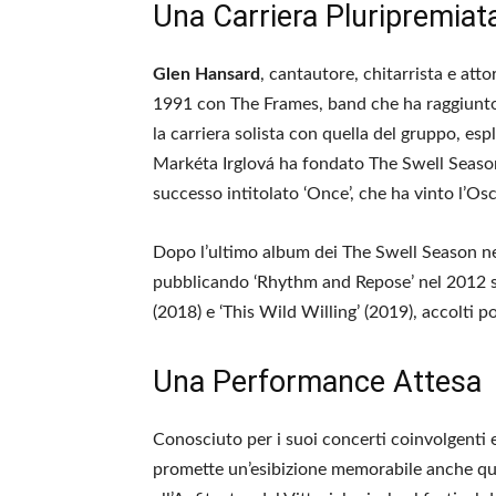
Una Carriera Pluripremiat
Glen Hansard
, cantautore, chitarrista e att
1991 con The Frames, band che ha raggiunto 
la carriera solista con quella del gruppo, esp
Markéta Irglová ha fondato The Swell Season 
successo intitolato ‘Once’, che ha vinto l’Osc
Dopo l’ultimo album dei The Swell Season nel
pubblicando ‘Rhythm and Repose’ nel 2012 se
(2018) e ‘This Wild Willing’ (2019), accolti p
Una Performance Attesa
Conosciuto per i suoi concerti coinvolgenti 
promette un’esibizione memorabile anche que