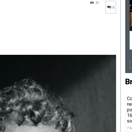
21
0
B
Co
ne
po
16
so
7 A