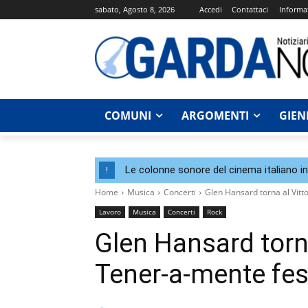
sabato, Agosto 8, 2026
Accedi
Contattaci
Informat
COMUNI
ARGOMENTI
GIEN
Le colonne sonore del cinema italiano i
!
Home
Musica
Concerti
Glen Hansard torna al Vitto
Lavoro
Musica
Concerti
Rock
Glen Hansard torna 
Tener-a-mente fes