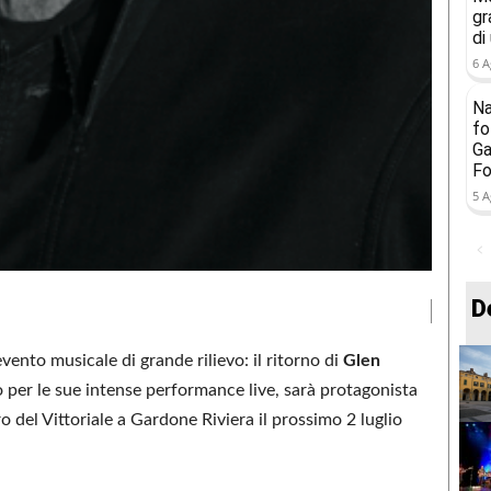
gr
di
6 A
Na
fo
Ga
Fo
5 A
D
vento musicale di grande rilievo: il ritorno di
Glen
to per le sue intense performance live, sarà protagonista
o del Vittoriale a Gardone Riviera il prossimo 2 luglio