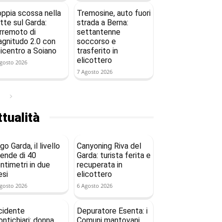
ppia scossa nella
Tremosine, auto fuori
tte sul Garda:
strada a Berna:
rremoto di
settantenne
gnitudo 2.0 con
soccorso e
icentro a Soiano
trasferito in
elicottero
gosto 2026
7 Agosto 2026
tualità
go Garda, il livello
Canyoning Riva del
ende di 40
Garda: turista ferita e
ntimetri in due
recuperata in
si
elicottero
gosto 2026
6 Agosto 2026
cidente
Depuratore Esenta: i
ntichiari: donna
Comuni mantovani