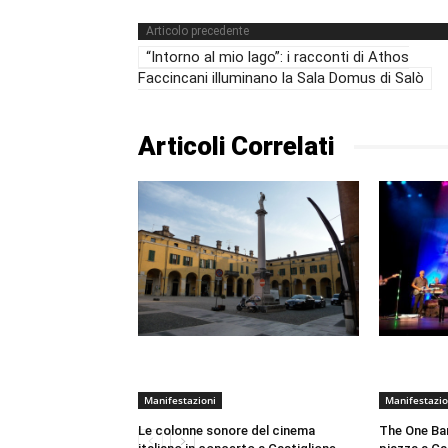
Articolo precedente
“Intorno al mio lago”: i racconti di Athos
Faccincani illuminano la Sala Domus di Salò
Articoli Correlati
Manifestazioni
Manifestazio
Le colonne sonore del cinema
The One Ban