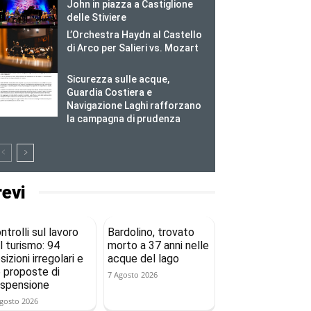
John in piazza a Castiglione
delle Stiviere
L’Orchestra Haydn al Castello
di Arco per Salieri vs. Mozart
Sicurezza sulle acque,
Guardia Costiera e
Navigazione Laghi rafforzano
la campagna di prudenza
revi
ntrolli sul lavoro
Bardolino, trovato
l turismo: 94
morto a 37 anni nelle
sizioni irregolari e
acque del lago
 proposte di
7 Agosto 2026
spensione
gosto 2026