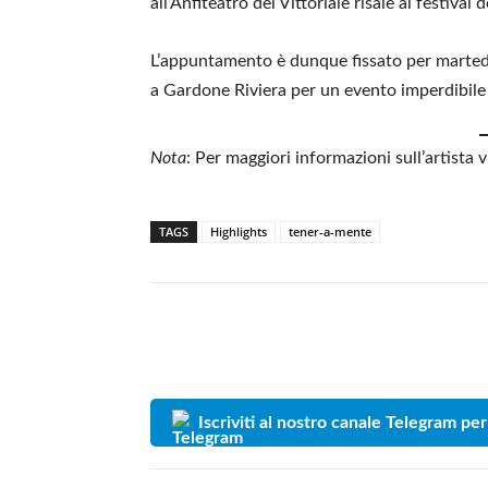
all’Anfiteatro del Vittoriale risale al festiva
L’appuntamento è dunque fissato per martedì 2
a Gardone Riviera per un evento imperdibile
Nota
: Per maggiori informazioni sull’artista vi
TAGS
Highlights
tener-a-mente
Iscriviti al nostro canale Telegram per