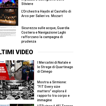
Stiviere
L’Orchestra Haydn al Castello di
Arco per Salieri vs. Mozart
Sicurezza sulle acque, Guardia
Costiera e Navigazione Laghi
rafforzano la campagna di
prudenza
LTIMI VIDEO
I Mercatini di Natale e
le Strege di Quartinago
di Cimego
Mostra a Sirmione:
“FIT Every size
matters” esplora il
rapporto tra corpo e
immagine
UTR vince il 45° Torneo