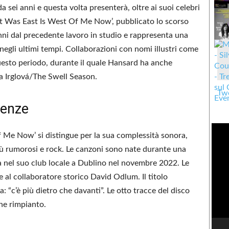
a sei anni e questa volta presenterà, oltre ai suoi celebri
hat Was East Is West Of Me Now’, pubblicato lo scorso
nni dal precedente lavoro in studio e rappresenta una
 negli ultimi tempi. Collaborazioni con nomi illustri come
sto periodo, durante il quale Hansard ha anche
a Irglová/The Swell Season.
Twe
ienze
f Me Now’ si distingue per la sua complessità sonora,
ù rumorosi e rock. Le canzoni sono nate durante una
sta nel suo club locale a Dublino nel novembre 2022. Le
e al collaboratore storico David Odlum. Il titolo
: “c’è più dietro che davanti”. Le otto tracce del disco
he rimpianto.