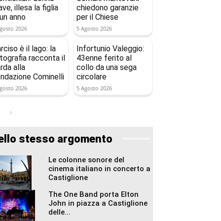
ave, illesa la figlia
chiedono garanzie
 un anno
per il Chiese
gosto 2026
5 Agosto 2026
rciso è il lago: la
Infortunio Valeggio:
tografia racconta il
43enne ferito al
rda alla
collo da una sega
ndazione Cominelli
circolare
gosto 2026
5 Agosto 2026
ello stesso argomento
Le colonne sonore del
cinema italiano in concerto a
Castiglione
The One Band porta Elton
John in piazza a Castiglione
delle...