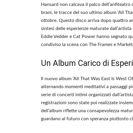
Hansard non calcava il palco dell’anfiteatro d
brani, le tracce del suo ultimo album ‘All T
ottobre. Questo disco arriva dopo quattro a
sintesi delle esperienze maturate dall’artista
Eddie Vedder e Cat Power hanno segnato que
condiviso la scena con The Frames e Markét
Un Album Carico di Esper
Il nuovo album ‘All That Was East Is West O
alternando momenti meditativi a passaggi pi
serie di concerti intimi organizzati dall’arti
registrazioni sono state poi realizzate insiem
dell’album riflette una consapevolezza matura
guardano al futuro con speranza piuttosto c