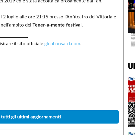
l del 2019 ed è stata accolta calorosamente dai fan.
 luglio alle ore 21:15 presso l’Anfiteatro del Vittoriale
 nell’ambito del
Tener-a-mente festival
.
sitare il sito ufficiale
glenhansard.com
.
U
Condividere
 tutti gli ultimi aggiornamenti