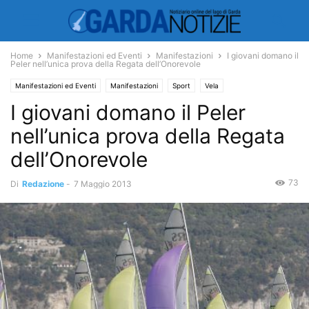
Home
Manifestazioni ed Eventi
Manifestazioni
I giovani domano il
Peler nell’unica prova della Regata dell’Onorevole
Manifestazioni ed Eventi
Manifestazioni
Sport
Vela
I giovani domano il Peler
nell’unica prova della Regata
dell’Onorevole
73
Di
Redazione
-
7 Maggio 2013