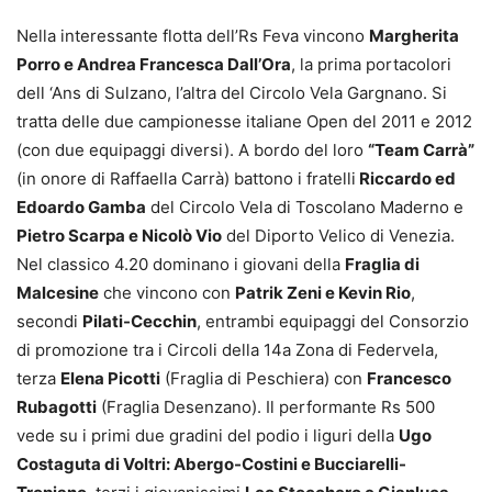
Nella interessante flotta dell’Rs Feva vincono
Margherita
Porro e Andrea Francesca Dall’Ora
, la prima portacolori
dell ‘Ans di Sulzano, l’altra del Circolo Vela Gargnano. Si
tratta delle due campionesse italiane Open del 2011 e 2012
(con due equipaggi diversi). A bordo del loro
“Team Carrà”
(in onore di Raffaella Carrà) battono i fratelli
Riccardo ed
Edoardo Gamba
del Circolo Vela di Toscolano Maderno e
Pietro Scarpa e Nicolò Vio
del Diporto Velico di Venezia.
Nel classico 4.20 dominano i giovani della
Fraglia di
Malcesine
che vincono con
Patrik Zeni e Kevin Rio
,
secondi
Pilati-Cecchin
, entrambi equipaggi del Consorzio
di promozione tra i Circoli della 14a Zona di Federvela,
terza
Elena Picotti
(Fraglia di Peschiera) con
Francesco
Rubagotti
(Fraglia Desenzano). Il performante Rs 500
vede su i primi due gradini del podio i liguri della
Ugo
Costaguta di Voltri: Abergo-Costini e Bucciarelli-