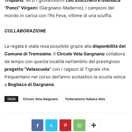
Tropiano
, terzi i giovanissimi
Leo Stocchero e Gianluca
“Ponci” Virgen
ti (Gargnano-Maderno), i campioni del
mondo in carica con l’Rs Feva, vittime di una scuffia.
COLLABORAZIONE
La regata è stata resa possibile grazie alla
disponbilità del
Comune di Tremosine.
Il
Circolo Vela Gargnano
collabora
da tempo con questa località nell’ambito del prestigioso
progetto “Velascuola”
con i ragazzi di Tignale che
frequentano nel corso dell’anno scolastico la scuola velica
a
Bogliaco di Gargnano
.
TAGS
Circolo Vela Gargnano
Federazione Italiana Vela