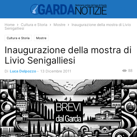
Home
Cultura e Storia
Mostre
Inaugurazione della mostra di Livio
Senigalliesi
Cultura e Storia
Mostre
Inaugurazione della mostra di
Livio Senigalliesi
88
Di
Luca Delpozzo
-
13 Dicembre 2011