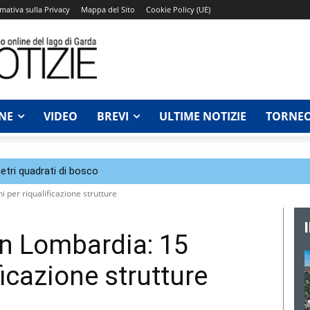
mativa sulla Privacy
Mappa del Sito
Cookie Policy (UE)
NE
VIDEO
BREVI
ULTIME NOTIZIE
TORNEO
tri quadrati di bosco
i per riqualificazione strutture
in Lombardia: 15
ficazione strutture