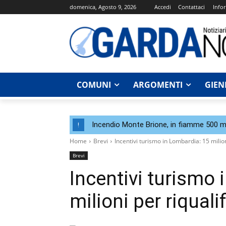
domenica, Agosto 9, 2026
Accedi
Contattaci
Infor
COMUNI
ARGOMENTI
GIEN
Incendio Monte Brione, in fiamme 500 me
!
Home
Brevi
Incentivi turismo in Lombardia: 15 milion
Brevi
Incentivi turismo 
milioni per riquali