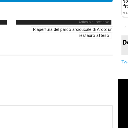
so
fr
9 A
Articolo successivo
Riapertura del parco arciducale di Arco: un
restauro atteso
D
Twe