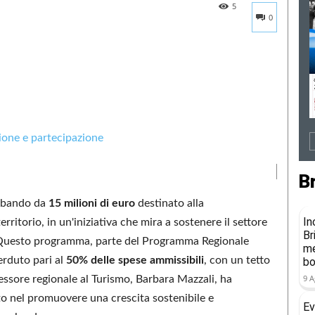
5
0
B
 bando da
15 milioni di euro
destinato alla
In
erritorio, in un'iniziativa che mira a sostenere il settore
Br
 Questo programma, parte del Programma Regionale
me
erduto pari al
50% delle spese ammissibili
, con un tetto
b
9 A
sessore regionale al Turismo, Barbara Mazzali, ha
to nel promuovere una crescita sostenibile e
Ev