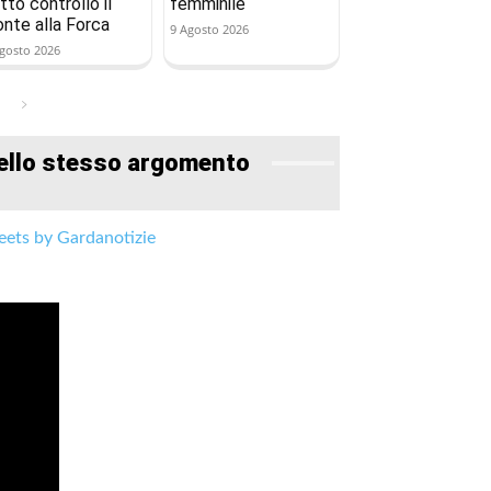
tto controllo il
femminile
onte alla Forca
9 Agosto 2026
gosto 2026
ello stesso argomento
ets by Gardanotizie