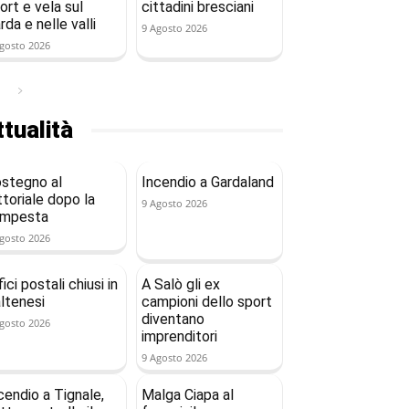
ort e vela sul
cittadini bresciani
rda e nelle valli
9 Agosto 2026
gosto 2026
tualità
stegno al
Incendio a Gardaland
ttoriale dopo la
9 Agosto 2026
empesta
gosto 2026
fici postali chiusi in
A Salò gli ex
ltenesi
campioni dello sport
diventano
gosto 2026
imprenditori
9 Agosto 2026
cendio a Tignale,
Malga Ciapa al