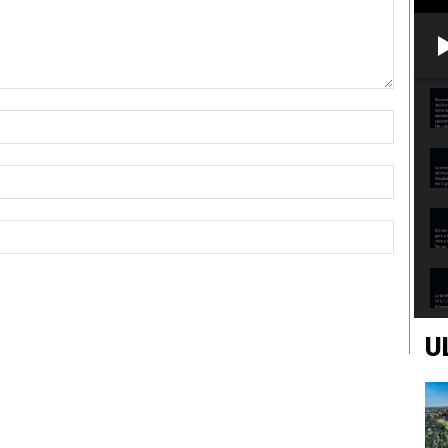
Nome:*
Email:*
Sito
Web:
U