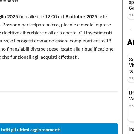
a lombarda.
sp
Ga
9 A
glio 2025
fino alle ore 12:00 del
9 ottobre 2025
, e le
 Possono partecipare micro, piccole e medie imprese
icettive alberghiere e all’aria aperta. Gli investimenti
At
euro
, e i progetti dovranno essere completati entro 18
 finanziabili diverse spese legate alla riqualificazione,
iche funzionali agli acquisti effettuati.
So
Vi
t
9 A
Uf
Va
9 A
Condividere
In
 tutti gli ultimi aggiornamenti