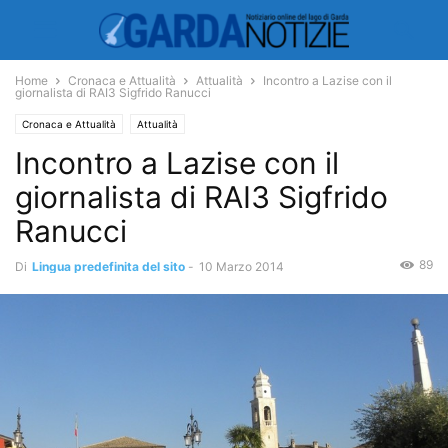
Home
Cronaca e Attualità
Attualità
Incontro a Lazise con il
giornalista di RAI3 Sigfrido Ranucci
Cronaca e Attualità
Attualità
Incontro a Lazise con il
giornalista di RAI3 Sigfrido
Ranucci
89
Di
Lingua predefinita del sito
-
10 Marzo 2014