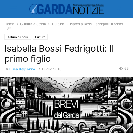
Home
Cultura e Storia
Cultura
Isabella Bossi Fedrigotti: Il primo
figlio
Cultura e Storia
Cultura
Isabella Bossi Fedrigotti: Il
primo figlio
65
Di
Luca Delpozzo
-
9 Luglio 2010