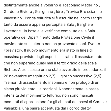
distintamente anche a Vobarno e Toscolano Mader no ,
Gardone Riviera , Gar gnano , Idro , Treviso Bre sciano e
Valvestino . L’onda tellurica si è esaurita nel corto raggio
tanto da essere appena percepita a Salò , Barghe e
Lavenone . In base alle verifiche compiute dalla Sala
operativa del Dipartimento della Protezione Civile il
movimento sussultorio non ha provocato danni. Evento
«previsto». Il nuovo movimento era stato in linea di
massima previsto dagli esperti: si tratta di assestamento
che non superano quasi mai il terzo grado della scala
Richter. Altre scosse erano state avvertite in precedenza il
26 novembre (magnitudo 2,7), il giorno successivo (2,5).
Tremori di assestamento insomma e non prologo di un
sisma più violento. Le reazioni. Nononostante la bassa
intensità del movimento tellurico non sono mancati
momenti di apprensione fra gli abitanti dei paesi di Garda e
Valsabbia, una paura accentuata dal ricordo del 24