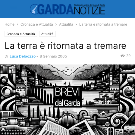
Home
Cronaca e Attualità
Attualità
La terra è ritornata a tremare
Cronaca e Attualità
Attualità
La terra è ritornata a tremare
29
Di
Luca Delpozzo
-
8 Gennaio 2005