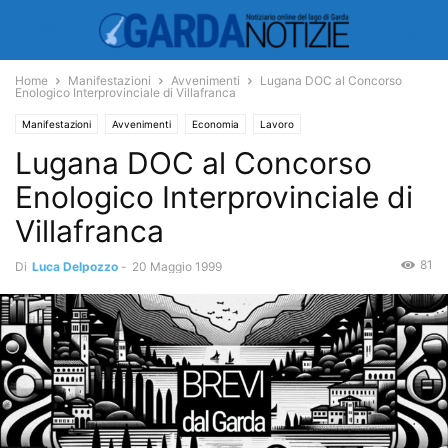
Home
Manifestazioni
Avvenimenti
Lugana DOC al Concorso
Enologico Interprovinciale di Villafranca
Manifestazioni
Avvenimenti
Economia
Lavoro
Lugana DOC al Concorso
Enologico Interprovinciale di
Villafranca
81
Di
Luca Delpozzo
-
20 Maggio 1999