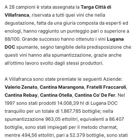
A 28 campioni è stata assegnata la
Targa Città di
Villafranca
, riservata a tutti quei vini che nella
degustazione, fatta da una giuria composta da esperti ed
enologi, hanno raggiunto un punteggio pari o superiore a
88/100. Grande successo hanno ottenuto i vini
Lugana
DOC
spumante, segno tangibile della predisposizione che
questi vini hanno alla spumantizzazione, grazie anche
all’ottimo lavoro svolto dagli stessi produttori.
A Villafranca sono state premiate le seguenti Aziende:
Valerio Zenato
,
Cantina Marangona
,
Fratelli Fraccaroli
,
Cantina Rebay
,
Cantina Otella
,
Cantina Co’ De Fer
. Nel
1997 sono stati prodotti 14.008,39 hl di Lugana DOC
tranquillo per un totale di 1.867.785 bottiglie; nella
spumantizzazione 963,05 ettolitri, equivalenti a 86.407
bottiglie, sono stati impiegati per il metodo charmat,
mentre 494,56 ettolitri, pari a 52.379 bottiglie, sono stati