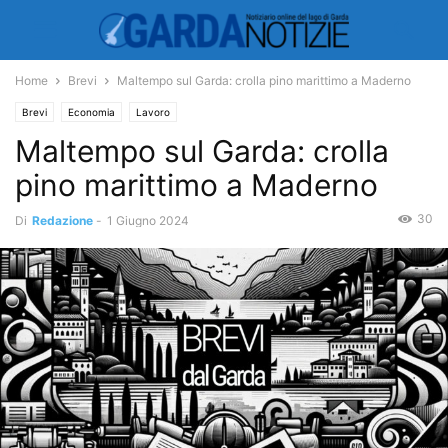
Home
Brevi
Maltempo sul Garda: crolla pino marittimo a Maderno
Brevi
Economia
Lavoro
Maltempo sul Garda: crolla
pino marittimo a Maderno
30
Di
Redazione
-
1 Giugno 2024