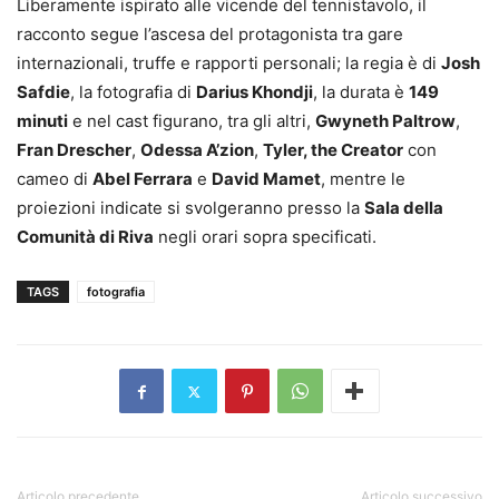
Liberamente ispirato alle vicende del tennistavolo, il
racconto segue l’ascesa del protagonista tra gare
internazionali, truffe e rapporti personali; la regia è di
Josh
Safdie
, la fotografia di
Darius Khondji
, la durata è
149
minuti
e nel cast figurano, tra gli altri,
Gwyneth Paltrow
,
Fran Drescher
,
Odessa A’zion
,
Tyler, the Creator
con
cameo di
Abel Ferrara
e
David Mamet
, mentre le
proiezioni indicate si svolgeranno presso la
Sala della
Comunità di Riva
negli orari sopra specificati.
TAGS
fotografia
Articolo precedente
Articolo successivo