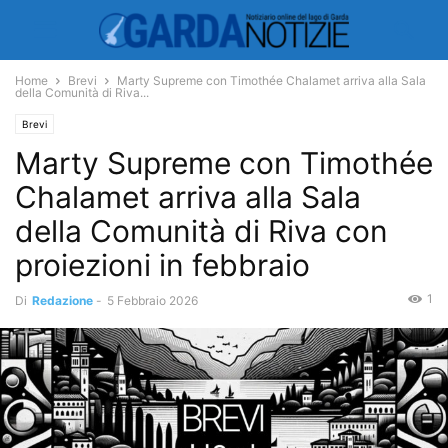
Home
Brevi
Marty Supreme con Timothée Chalamet arriva alla Sala
della Comunità di Riva...
Brevi
Marty Supreme con Timothée
Chalamet arriva alla Sala
della Comunità di Riva con
proiezioni in febbraio
1
Di
Redazione
-
5 Febbraio 2026