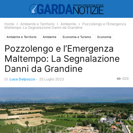
Home
Ambiente e Territorio
Ambiente
Pozzolengo e l’Emergenza
Maltempo: La Segnalazione Danni da Grandine
Ambiente e Territorio
Ambiente
Economia e Turismo
Economia
Pozzolengo e l’Emergenza
Maltempo: La Segnalazione
Danni da Grandine
629
Di
Luca Delpozzo
-
25 Luglio 2023