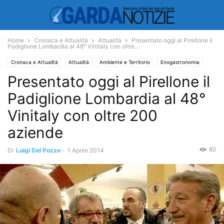
Home
Cronaca e Attualità
Attualità
Presentato oggi al Pirellone il
Padiglione Lombardia al 48° Vinitaly con oltre...
Cronaca e Attualità
Attualità
Ambiente e Territorio
Enogastronomia
Presentato oggi al Pirellone il
Manifestazioni
Fiere
Padiglione Lombardia al 48°
Vinitaly con oltre 200
aziende
80
Di
Luigi Del Pozzo
-
1 Aprile 2014