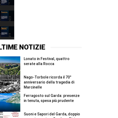
a
38
00:31
cittadini
bresciani
Eventi
#Shorts
weekend:
sport
00:37
e
vela
Ferragosto
sul
2026,
Garda
turismo
00:37
e
sul
nelle
Garda:
LTIME NOTIZIE
valli
presenze
#Shorts
stabili
ma
Lonato in Festival, quattro
meno
valore
serate alla Rocca
#Shorts
Nago-Torbole ricorda il 70°
anniversario della tragedia di
Marcinelle
Ferragosto sul Garda: presenze
in tenuta, spesa più prudente
Suoni e Sapori del Garda, doppio