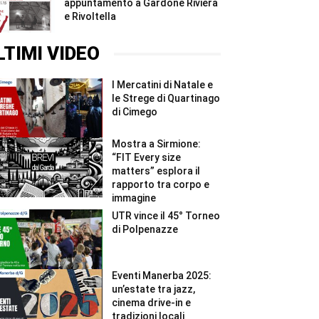
appuntamento a Gardone Riviera
e Rivoltella
LTIMI VIDEO
I Mercatini di Natale e
le Strege di Quartinago
di Cimego
Mostra a Sirmione:
“FIT Every size
matters” esplora il
rapporto tra corpo e
immagine
UTR vince il 45° Torneo
di Polpenazze
Eventi Manerba 2025:
un’estate tra jazz,
cinema drive-in e
tradizioni locali