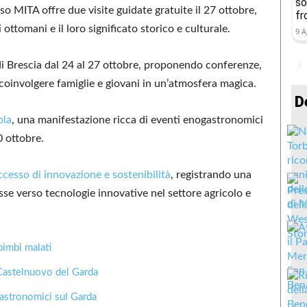
so
so MITA offre due visite guidate gratuite il 27 ottobre,
fr
ottomani e il loro significato storico e culturale.
9 A
 di Brescia dal 24 al 27 ottobre, proponendo conferenze,
a coinvolgere famiglie e giovani in un’atmosfera magica.
D
ola
, una manifestazione ricca di eventi enogastronomici
0 ottobre.
ccesso di innovazione e sostenibilità
, registrando una
esse verso tecnologie innovative nel settore agricolo e
bimbi malati
Castelnuovo del Garda
astronomici sul Garda