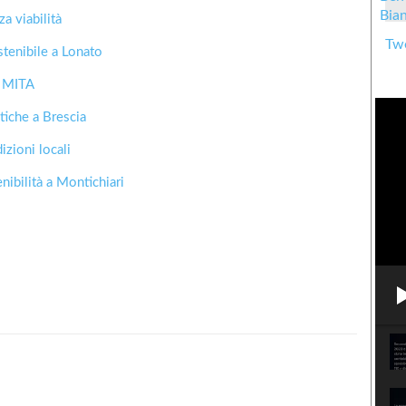
za viabilità
Twe
stenibile a Lonato
a MITA
tiche a Brescia
izioni locali
ibilità a Montichiari
Condividere