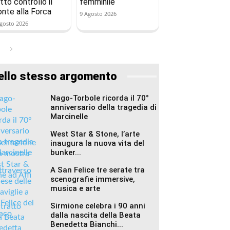
tto controllo il
femminile
onte alla Forca
9 Agosto 2026
gosto 2026
ello stesso argomento
Nago-Torbole ricorda il 70°
anniversario della tragedia di
Marcinelle
West Star & Stone, l’arte
inaugura la nuova vita del
bunker...
A San Felice tre serate tra
scenografie immersive,
musica e arte
Sirmione celebra i 90 anni
dalla nascita della Beata
Benedetta Bianchi...