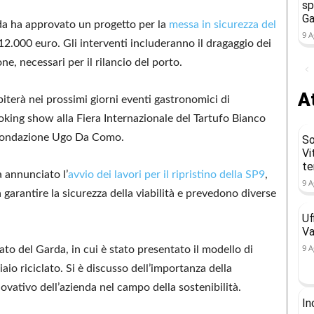
sp
Ga
a ha approvato un progetto per la
messa in sicurezza del
9 A
12.000 euro. Gli interventi includeranno il dragaggio dei
one, necessari per il rilancio del porto.
At
iterà nei prossimi giorni eventi gastronomici di
ooking show alla Fiera Internazionale del Tartufo Bianco
a Fondazione Ugo Da Como.
So
Vi
t
a annunciato l’
avvio dei lavori per il ripristino della SP9
,
9 A
 garantire la sicurezza della viabilità e prevedono diverse
Uf
Va
9 A
o del Garda, in cui è stato presentato il modello di
aio riciclato. Si è discusso dell’importanza della
ovativo dell’azienda nel campo della sostenibilità.
In