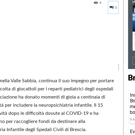
4
0
B
a nella Valle Sabbia, continua il suo impegno per portare
olta di giocattoli per i reparti pediatrici degli ospedali
In
sociazione ha donato momenti di gioia a centinaia di
Br
à per includere la neuropsichiatria infantile. Il 15
me
b
ività dopo le difficoltà dovute al COVID-19 e ha
9 A
o per raccogliere fondi da destinare alla
a Infantile degli Spedali Civili di Brescia.
Ev