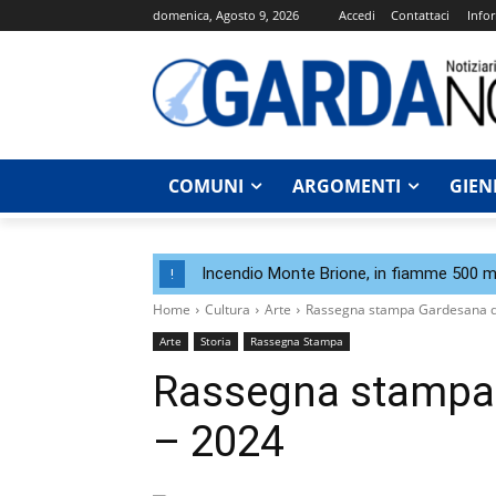
domenica, Agosto 9, 2026
Accedi
Contattaci
Infor
COMUNI
ARGOMENTI
GIEN
Incendio Monte Brione, in fiamme 500 me
!
Home
Cultura
Arte
Rassegna stampa Gardesana de
Arte
Storia
Rassegna Stampa
Rassegna stampa 
– 2024