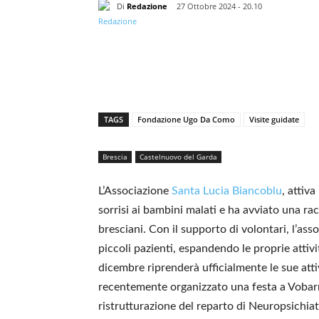
Di
Redazione
27 Ottobre 2024 - 20.10
TAGS
Fondazione Ugo Da Como
Visite guidate
Brescia
Castelnuovo del Garda
L’Associazione
Santa Lucia Biancoblu
, attiv
sorrisi ai bambini malati e ha avviato una racc
bresciani. Con il supporto di volontari, l’as
piccoli pazienti, espandendo le proprie attivit
dicembre riprenderà ufficialmente le sue att
recentemente organizzato una festa a Vobarn
ristrutturazione del reparto di Neuropsichiatri