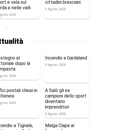
ort e vela sul
cittadini bresciani
rda e nelle valli
9 Agosto 2026
gosto 2026
tualità
stegno al
Incendio a Gardaland
ttoriale dopo la
9 Agosto 2026
empesta
gosto 2026
fici postali chiusi in
A Salò gli ex
ltenesi
campioni dello sport
diventano
gosto 2026
imprenditori
9 Agosto 2026
cendio a Tignale,
Malga Ciapa al