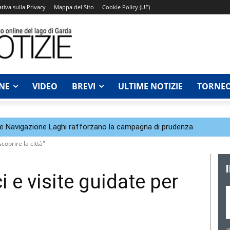
tiva sulla Privacy
Mappa del Sito
Cookie Policy (UE)
NE
VIDEO
BREVI
ULTIME NOTIZIE
TORNEO
a e Navigazione Laghi rafforzano la campagna di prudenza
scoprire la città"
ci e visite guidate per