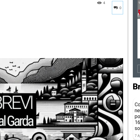
4
0
B
Co
ne
po
16
so
7 A