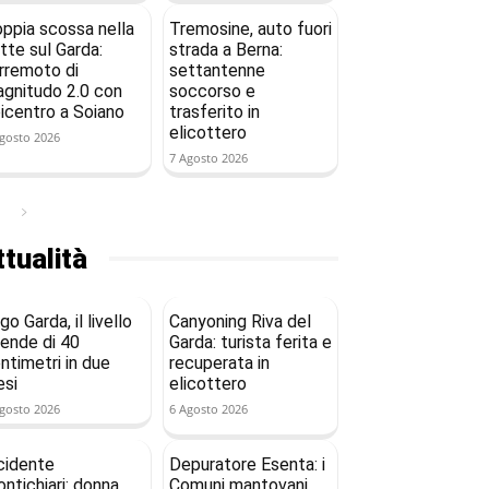
ppia scossa nella
Tremosine, auto fuori
tte sul Garda:
strada a Berna:
rremoto di
settantenne
gnitudo 2.0 con
soccorso e
icentro a Soiano
trasferito in
elicottero
gosto 2026
7 Agosto 2026
tualità
go Garda, il livello
Canyoning Riva del
ende di 40
Garda: turista ferita e
ntimetri in due
recuperata in
si
elicottero
gosto 2026
6 Agosto 2026
cidente
Depuratore Esenta: i
ntichiari: donna
Comuni mantovani