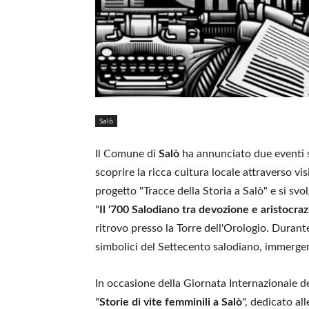
Salò
Il Comune di
Salò
ha annunciato due eventi st
scoprire la ricca cultura locale attraverso v
progetto "Tracce della Storia a Salò" e si svo
"
Il '700 Salodiano tra devozione e aristocraz
ritrovo presso la Torre dell'Orologio. Durant
simbolici del Settecento salodiano, immergend
In occasione della Giornata Internazionale d
"
Storie di vite femminili a Salò
", dedicato al