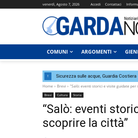
venerdì, Agosto 7, 2026
Accedi
Contattaci
Informa
COMUNI
ARGOMENTI
GIEN
Sicurezza sulle acque, Guardia Costier
!
Home
Brevi
"Salò: eventi storici e visite guidate per 
Brevi
Cultura
Storia
“Salò: eventi stori
scoprire la città”