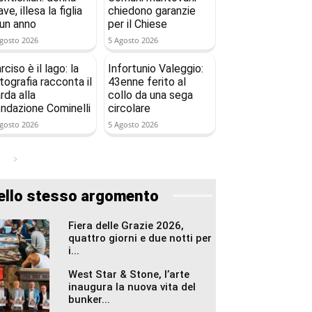
ave, illesa la figlia
chiedono garanzie
 un anno
per il Chiese
gosto 2026
5 Agosto 2026
rciso è il lago: la
Infortunio Valeggio:
tografia racconta il
43enne ferito al
rda alla
collo da una sega
ndazione Cominelli
circolare
gosto 2026
5 Agosto 2026
ello stesso argomento
Fiera delle Grazie 2026,
quattro giorni e due notti per
i...
West Star & Stone, l’arte
inaugura la nuova vita del
bunker...