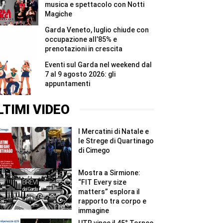
musica e spettacolo con Notti
Magiche
Garda Veneto, luglio chiude con
occupazione all’85% e
prenotazioni in crescita
Eventi sul Garda nel weekend dal
7 al 9 agosto 2026: gli
appuntamenti
LTIMI VIDEO
I Mercatini di Natale e
le Strege di Quartinago
di Cimego
Mostra a Sirmione:
“FIT Every size
matters” esplora il
rapporto tra corpo e
immagine
UTR vince il 45° Torneo