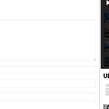
Nome:*
U
Email:*
Sito
Web: