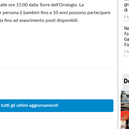
gr
alle ore 15:00 dalla Torre dell'Orologio. La
di
er persona (i bambini fino a 10 anni possono partecipare
6 A
a fino ad esaurimento posti disponibili.
Na
fo
Ga
Fo
5 A
D
Condividere
 tutti gli ultimi aggiornamenti