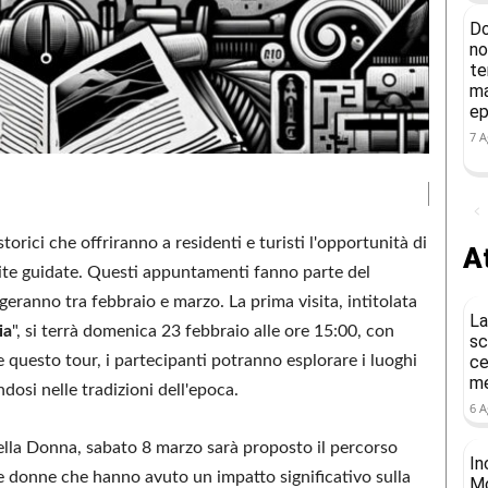
Do
no
te
ma
ep
7 A
orici che offriranno a residenti e turisti l'opportunità di
At
isite guidate. Questi appuntamenti fanno parte del
lgeranno tra febbraio e marzo. La prima visita, intitolata
La
ia
", si terrà domenica 23 febbraio alle ore 15:00, con
sc
e questo tour, i partecipanti potranno esplorare i luoghi
ce
me
osi nelle tradizioni dell'epoca.
6 A
ella Donna, sabato 8 marzo sarà proposto il percorso
In
le donne che hanno avuto un impatto significativo sulla
Mo