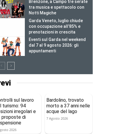
Brenzone, a Campo tre serate
tra musica e spettacolo con
Notti Magiche
Garda Veneto, luglio chiude
con occupazione all’85% e
prenotazioni in crescita
Eventi sul Garda nel weekend
dal 7 al 9 agosto 2026: gli
appuntamenti
revi
ntrolli sul lavoro
Bardolino, trovato
l turismo: 94
morto a 37 anni nelle
sizioni irregolari e
acque del lago
 proposte di
7 Agosto 2026
spensione
gosto 2026