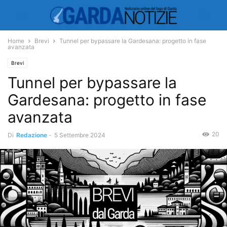
Home
Brevi
Tunnel per bypassare la Gardesana: progetto in fase
avanzata
Brevi
Tunnel per bypassare la
Gardesana: progetto in fase
avanzata
20
Di
Redazione
-
5 Settembre 2024