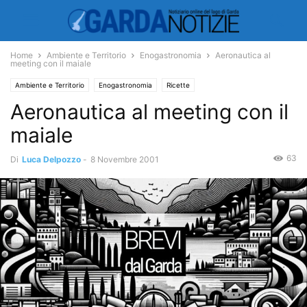
Home
Ambiente e Territorio
Enogastronomia
Aeronautica al
meeting con il maiale
Ambiente e Territorio
Enogastronomia
Ricette
Aeronautica al meeting con il
maiale
63
Di
Luca Delpozzo
-
8 Novembre 2001