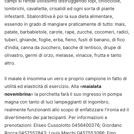
campi si rende utilissimo distruggendo topi, chiocciole,
lombrichi, cavallette, crisalidi ed ogni sorta di piante
infestanti. Sbalorditiva è poi la sua dieta alimentare,
essendo in grado di mangiare praticamente di tutto: mais,
patate, barbabietole, carote, rape, zucche, cocomeri, radici,
tuberi, ghiande, foglie, erba, fieno, fusti di banano, di fico
d’india, canna da zucchero, bacche di lentisco, drupe di
olivastro, germi di orzo, melasse, vinacce, frutta e tanto
altro.
Il maiale è insomma un vero e proprio campione in fatto di
utilità ed elasticità di esercizio. Alla «
maialata
novembrina
» la porchetta farà il suo ingresso in pompa
magna con tanto di luci lampeggianti di ingombro,
realmente funzionanti allo scopo di enfatizzare l’ironia ed il
divertimento dei partecipanti. Per informazioni e
prenotazioni: Eliseo Cussolotto 0456400376; Giordano
Rocca 0457552843; Louis Marchi 0457553086; Emo