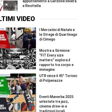
appuntamento a Gardone Riviera
e Rivoltella
LTIMI VIDEO
I Mercatini di Natale e
le Strege di Quartinago
di Cimego
Mostra a Sirmione:
“FIT Every size
matters” esplora il
rapporto tra corpo e
immagine
UTR vince il 45° Torneo
di Polpenazze
Eventi Manerba 2025:
un’estate tra jazz,
cinema drive-in e
tradizioni locali