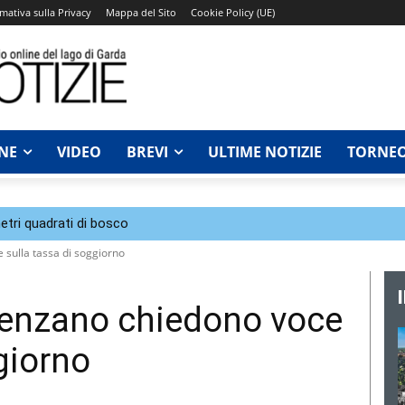
mativa sulla Privacy
Mappa del Sito
Cookie Policy (UE)
NE
VIDEO
BREVI
ULTIME NOTIZIE
TORNEO
tri quadrati di bosco
 sulla tassa di soggiorno
senzano chiedono voce
giorno