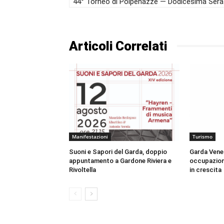
44° Torneo di Polpenazze — Dodicesima Sera
Articoli Correlati
Manifestazioni
Turismo
Suoni e Sapori del Garda, doppio
Garda Venet
appuntamento a Gardone Riviera e
occupazione
Rivoltella
in crescita