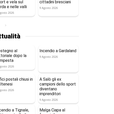
ort e vela sul
cittadini bresciani
rda e nelle valli
9 Agosto 2026
gosto 2026
tualità
stegno al
Incendio a Gardaland
ttoriale dopo la
9 Agosto 2026
empesta
gosto 2026
fici postali chiusi in
A Salò gli ex
ltenesi
campioni dello sport
diventano
gosto 2026
imprenditori
9 Agosto 2026
cendio a Tignale,
Malga Ciapa al