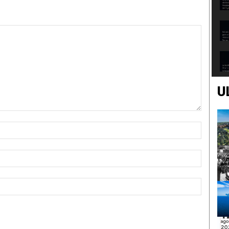
U
Nome:*
Email:*
Sito
Web: