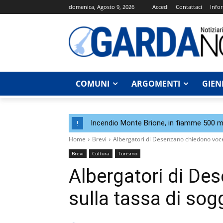
domenica, Agosto 9, 2026
Accedi
Contattaci
Infor
COMUNI
ARGOMENTI
GIEN
Incendio Monte Brione, in fiamme 500 me
!
Home
Brevi
Albergatori di Desenzano chiedono voce
Brevi
Cultura
Turismo
Albergatori di De
sulla tassa di sog