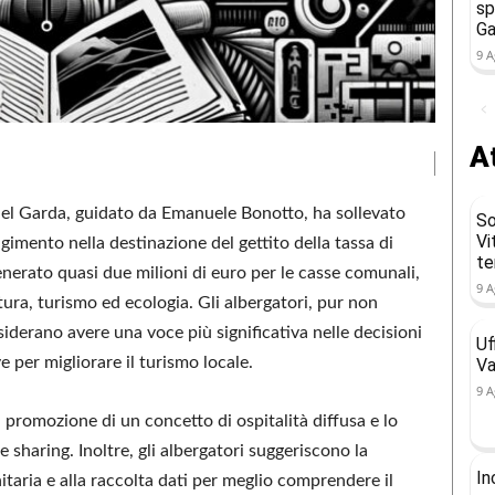
sp
Ga
9 A
At
 del Garda, guidato da Emanuele Bonotto, ha sollevato
So
Vi
mento nella destinazione del gettito della tassa di
t
enerato quasi due milioni di euro per le casse comunali,
9 A
ltura, turismo ed ecologia. Gli albergatori, pur non
siderano avere una voce più significativa nelle decisioni
Uf
 per migliorare il turismo locale.
Va
9 A
a promozione di un concetto di ospitalità diffusa e lo
ke sharing. Inoltre, gli albergatori suggeriscono la
In
nitaria e alla raccolta dati per meglio comprendere il