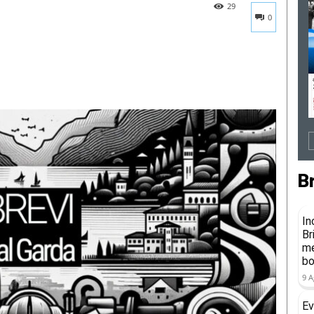
29
0
B
In
Br
me
b
9 A
Ev