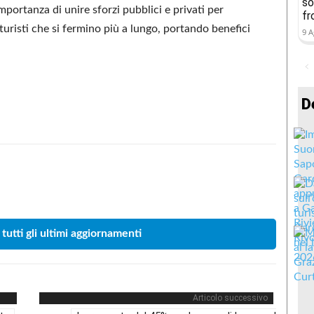
so
importanza di unire sforzi pubblici e privati per
fr
e turisti che si fermino più a lungo, portando benefici
9 A
D
Condividere
 tutti gli ultimi aggiornamenti
Articolo successivo