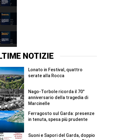
a
38
00:31
cittadini
bresciani
Eventi
#Shorts
weekend:
sport
00:37
e
vela
Ferragosto
sul
2026,
Garda
turismo
00:37
e
sul
nelle
Garda:
LTIME NOTIZIE
valli
presenze
#Shorts
stabili
ma
Lonato in Festival, quattro
meno
valore
serate alla Rocca
#Shorts
Nago-Torbole ricorda il 70°
anniversario della tragedia di
Marcinelle
Ferragosto sul Garda: presenze
in tenuta, spesa più prudente
Suoni e Sapori del Garda, doppio