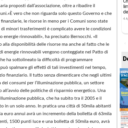
Cr
ia proposti dall’associazione, oltre a ribadire il
li
de
omuni.«È vero che non riguarda solo questo Governo e che
4 A
finanziarie, le risorse in meno per i Comuni sono state
 di minori trasferimenti è complicato avere le condizioni
no energie rinnovabili», ha precisato Bernocchi. «Il
alla disponibilità delle risorse ma anche al fatto che le
di energie rinnovabili vengono conteggiate nel Patto di
D
che ha sottolineato la difficoltà di programmare
uò spalmare gli effetti di tali investimenti nel tempo,
o finanziario. Il tutto senza dimenticare che negli ultimi
ta dei consumi per l’illuminazione pubblica, un settore
all’avvio delle politiche di risparmio energetico. Una
lluminazione pubblica, che ha subito tra il 2005 e il
 in un solo anno. In pratica una città di 50mila abitanti
la euro annui avrà un incremento della bolletta di 63mila
ti, 1500 punti luce e una bolletta di 50mila euro, avrà