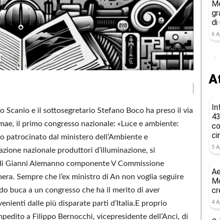
Mo
gr
di
6 A
At
In
 Scanio e il sottosegretario Stefano Boco ha preso il via
43
rmae, il primo congresso nazionale: «Luce e ambiente:
co
ci
no patrocinato dal ministero dell’Ambiente e
5 A
azione nazionale produttori d’illuminazione, si
o di Gianni Alemanno componente V Commissione
Ae
era. Sempre che l’ex ministro di An non voglia seguire
Mo
cr
do buca a un congresso che ha il merito di aver
4 A
enienti dalle più disparate parti d’Italia.E proprio
mpedito a Filippo Bernocchi, vicepresidente dell’Anci, di