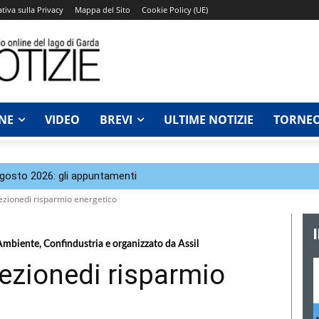
tiva sulla Privacy
Mappa del Sito
Cookie Policy (UE)
NE
VIDEO
BREVI
ULTIME NOTIZIE
TORNEO
agosto 2026: gli appuntamenti
ezionedi risparmio energetico
mbiente, Confindustria e organizzato da Assil
lezionedi risparmio