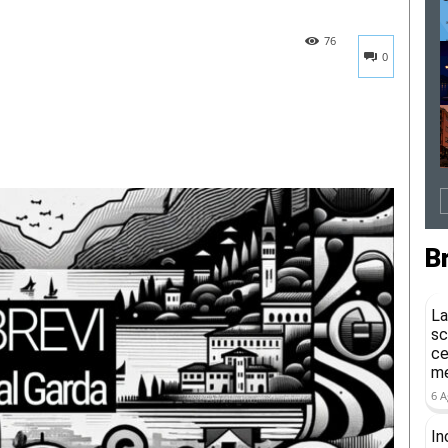
76
0
B
La
sc
ce
me
6 A
In