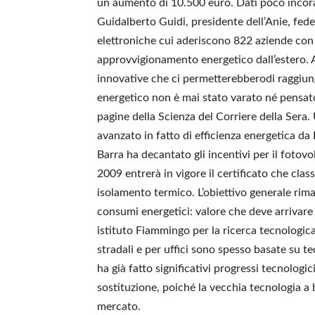
un aumento di 10.500 euro. Dati poco incorag
Guidalberto Guidi, presidente dell’Anie, fed
elettroniche cui aderiscono 822 aziende con u
approvvigionamento energetico dall’estero. 
innovative che ci permetterebberodi raggiu
energetico non è mai stato varato né pensat
pagine della Scienza del Corriere della Sera
avanzato in fatto di efficienza energetica d
Barra ha decantato gli incentivi per il fotovo
2009 entrerà in vigore il certificato che classif
isolamento termico. L’obiettivo generale rim
consumi energetici: valore che deve arrivare
istituto Fiammingo per la ricerca tecnologica
stradali e per uffici sono spesso basate su te
ha già fatto significativi progressi tecnologici
sostituzione, poiché la vecchia tecnologia a 
mercato.