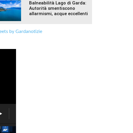
Balneabilità Lago di Garda:
Autorità smentiscono
allarmismi, acque eccellenti
ets by Gardanotizie
Brenzone,
un