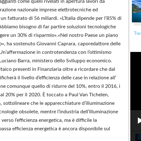
gianti come quelli rivelati in apertura lavori da
erazione nazionale imprese elettrotecniche ed
n fatturato di 56 miliardi. «L’Italia dipende per l’85% di
Abbiamo bisogno di far partire soluzioni tecnologiche
Twe
ngere un 30% di risparmio».«Nel nostro Paese un piano
o», ha sostenuto Giovanni Caprara, caporedattore delle
. Un’affermazione in controtendenza con l’ottimismo
a Luciano Barra, ministero dello Sviluppo economico.
ltaico presenti in Finanziaria oltre a ricordare che dal
icherà il livello d’efficienza delle case in relazione all’
ane comunque quello di ridurre del 10%, entro il 2016, i
 al 20% per il 2020. È toccato a Paul Van Tichelen,
, sottolineare che le apparecchiature d’illuminazione
cnologie obsolete, mentre l’industria dell’illuminazione
 verso l’efficienza energetica, ma è difficile la
bassa efficienza energetica è ancora disponibile sul