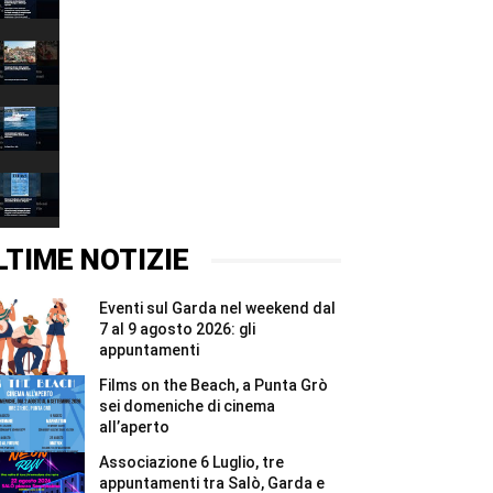
decalogo
00:37
per
tutelare
Fiera
l’acqua
delle
e
Grazie
00:37
ridurre
2026,
gli
quattro
Associazione
sprechi
giorni
6
#Shorts
e
Luglio,
00:37
due
tre
notti
appuntamenti
Films
per
tra
on
i
Salò,
the
00:37
Madonnari
Garda
Beach,
#Shorts
e
a
LTIME NOTIZIE
Bracciano
Punta
#Shorts
Grò
sei
Eventi sul Garda nel weekend dal
domeniche
di
7 al 9 agosto 2026: gli
cinema
appuntamenti
all’aperto
#Shorts
Films on the Beach, a Punta Grò
sei domeniche di cinema
all’aperto
Associazione 6 Luglio, tre
appuntamenti tra Salò, Garda e