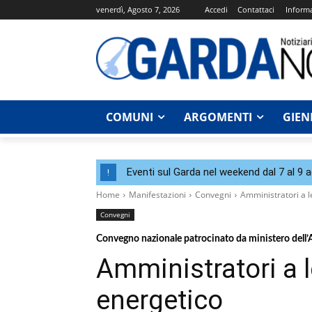
venerdì, Agosto 7, 2026
Accedi
Contattaci
Informa
COMUNI
ARGOMENTI
GIEN
Eventi sul Garda nel weekend dal 7 al 9 
!
Home
Manifestazioni
Convegni
Amministratori a l
Convegni
Convegno nazionale patrocinato da ministero dell’A
Amministratori a 
energetico