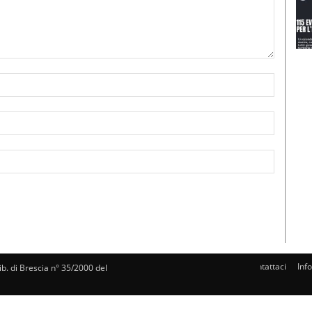
Nome:*
Email:*
Sito
Web:
Contattaci
Inf
rib. di Brescia n° 35/2000 del