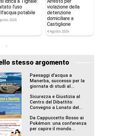
isi idrica a Tignale:
Arresto per
mitato l’uso
violazione della
ll’acqua potabile
detenzione
domiciliare a
gosto 2026
Castiglione
4 Agosto 2026
ello stesso argomento
Paesaggi d’acqua a
Manerba, successo per la
giornata di studi al...
Sicurezza e Giustizia al
Centro del Dibattito:
Convegno a Lonato del...
Da Cappuccetto Rosso ai
Pokémon: una conferenza
per capire il mondo...