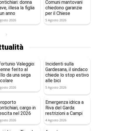
ntichiari: donna
Comuni mantovani
ave, illesa la figlia
chiedono garanzie
 un anno
per il Chiese
gosto 2026
5 Agosto 2026
tualità
fortunio Valeggio:
Incidenti sulla
enne ferito al
Gardesana, il sindaco
llo da una sega
chiede lo stop estivo
rcolare
alle bici
gosto 2026
5 Agosto 2026
roporto
Emergenza idrica a
ntichiari, cargo in
Riva del Garda:
escita nel 2026
restrizioni a Campi
gosto 2026
4 Agosto 2026