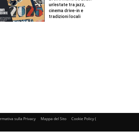
un’estate tra jazz,
cinema drive-in e
tradizioni locali
ormativa sulla Privacy
Mappa del Sito
Cookie Policy (UE)