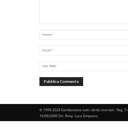
Commento:
© 1999-2024 Gardanotizie tutti i diritti riservati - Reg. T
16/06/2000 Dir. Resp. Luca Delpozzo