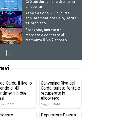
Grò sei domeniche di cinema
all’aperto
Associazione 6 Luglio, tre
appuntamenti tra Salò, Garda
e Bracciano
Brenzone, mercatino,
mercato e concerto al
tramonto il 6 e 7 agosto
revi
go Garda, il livello
Canyoning Riva del
ende di 40
Garda: turista ferita e
ntimetri in due
recuperata in
si
elicottero
gosto 2026
6 Agosto 2026
cidente
Depuratore Esenta: i