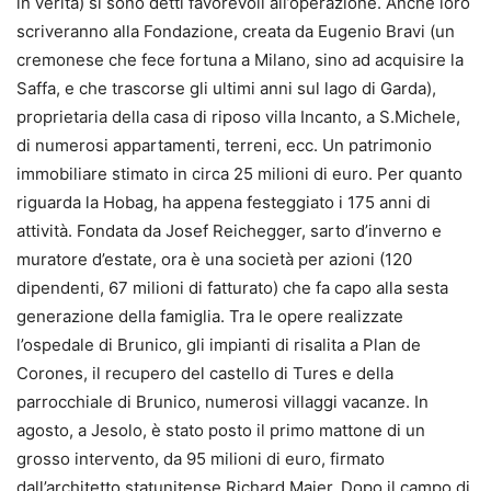
in verità) si sono detti favorevoli all’operazione. Anche loro
scriveranno alla Fondazione, creata da Eugenio Bravi (un
cremonese che fece fortuna a Milano, sino ad acquisire la
Saffa, e che trascorse gli ultimi anni sul lago di Garda),
proprietaria della casa di riposo villa Incanto, a S.Michele,
di numerosi appartamenti, terreni, ecc. Un patrimonio
immobiliare stimato in circa 25 milioni di euro. Per quanto
riguarda la Hobag, ha appena festeggiato i 175 anni di
attività. Fondata da Josef Reichegger, sarto d’inverno e
muratore d’estate, ora è una società per azioni (120
dipendenti, 67 milioni di fatturato) che fa capo alla sesta
generazione della famiglia. Tra le opere realizzate
l’ospedale di Brunico, gli impianti di risalita a Plan de
Corones, il recupero del castello di Tures e della
parrocchiale di Brunico, numerosi villaggi vacanze. In
agosto, a Jesolo, è stato posto il primo mattone di un
grosso intervento, da 95 milioni di euro, firmato
dall’architetto statunitense Richard Maier. Dopo il campo di