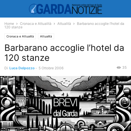
Home
Cronaca e Attualità
Attualità
Barbarano accoglie l’hotel da
120 stanze
Cronaca e Attualità
Attualità
Barbarano accoglie l’hotel da
120 stanze
35
Di
Luca Delpozzo
-
5 Ottobre 2006