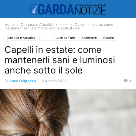
Home
Cronaca e Attualità
-----
Capelli in estate: come
mantenerli sani e luminosi anche sotto il sole
Cronaca e Attualità
-----
Cose da Fare
Benessere
Cultura
Capelli in estate: come
Salute
mantenerli sani e luminosi
anche sotto il sole
9
Di
Luca Delpozzo
-
12 Agosto 2025