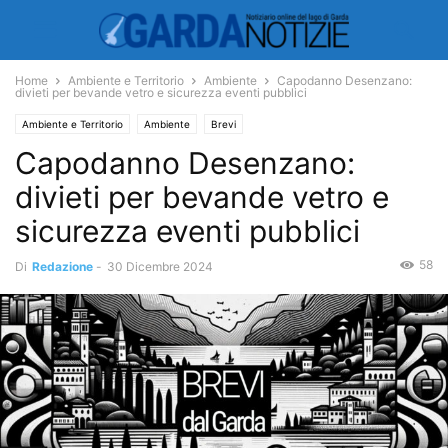
Home
Ambiente e Territorio
Ambiente
Capodanno Desenzano:
divieti per bevande vetro e sicurezza eventi pubblici
Ambiente e Territorio
Ambiente
Brevi
Capodanno Desenzano:
divieti per bevande vetro e
sicurezza eventi pubblici
58
Di
Redazione
-
30 Dicembre 2024